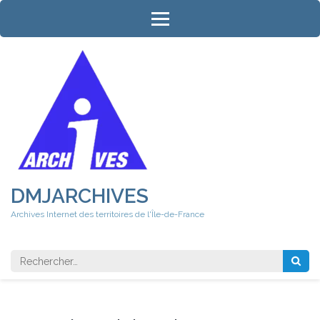
Aller
au
contenu
(Pressez
Entrée)
DMJARCHIVES
Archives Internet des territoires de l'Île-de-France
Rechercher 