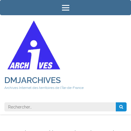
Aller
au
contenu
(Pressez
Entrée)
DMJARCHIVES
Archives Internet des territoires de l'Île-de-France
Rechercher 