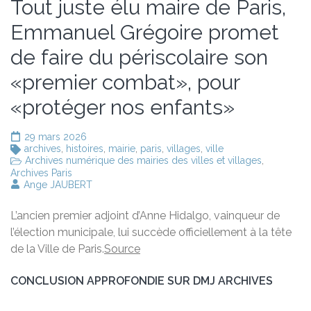
Tout juste élu maire de Paris,
Emmanuel Grégoire promet
de faire du périscolaire son
«premier combat», pour
«protéger nos enfants»
29 mars 2026
archives
,
histoires
,
mairie
,
paris
,
villages
,
ville
Archives numérique des mairies des villes et villages
,
Archives Paris
Ange JAUBERT
L’ancien premier adjoint d’Anne Hidalgo, vainqueur de
l’élection municipale, lui succède officiellement à la tête
de la Ville de Paris.
Source
CONCLUSION APPROFONDIE SUR DMJ ARCHIVES