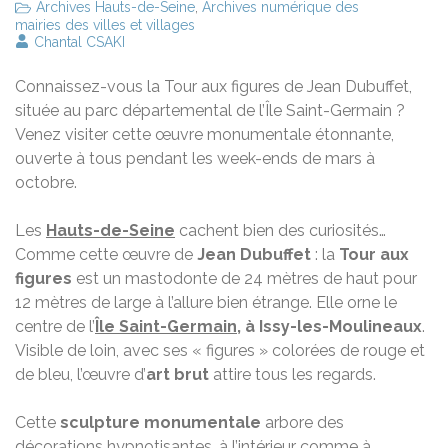
Archives Hauts-de-Seine
,
Archives numérique des
mairies des villes et villages
Chantal CSAKI
Connaissez-vous la Tour aux figures de Jean Dubuffet,
située au parc départemental de l’Île Saint-Germain ?
Venez visiter cette œuvre monumentale étonnante,
ouverte à tous pendant les week-ends de mars à
octobre.
Les
Hauts-de-Seine
cachent bien des curiosités…
Comme cette œuvre de
Jean Dubuffet
: la
Tour aux
figures
est un mastodonte de 24 mètres de haut pour
12 mètres de large à l’allure bien étrange. Elle orne le
centre de l’
Île Saint-Germain
, à Issy-les-Moulineaux
.
Visible de loin, avec ses « figures » colorées de rouge et
de bleu, l’œuvre d’
art brut
attire tous les regards.
Cette
sculpture monumentale
arbore des
décorations hypnotisantes, à l’intérieur comme à