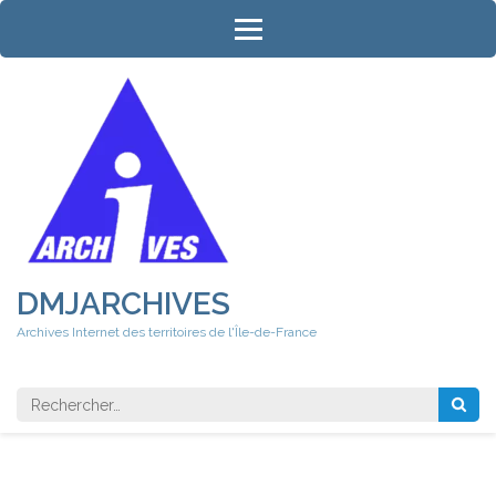
Aller
au
contenu
(Pressez
Entrée)
DMJARCHIVES
Archives Internet des territoires de l'Île-de-France
Rechercher 