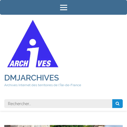
Aller
au
contenu
(Pressez
Entrée)
DMJARCHIVES
Archives Internet des territoires de l'Île-de-France
Rechercher 