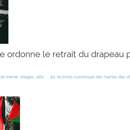
ce ordonne le retrait du drapeau p
-et-marne
,
villages
,
ville
Archives numérique des mairies des vill