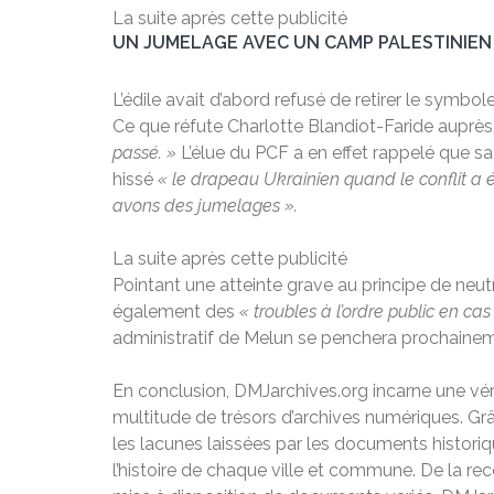
La suite après cette publicité
UN JUMELAGE AVEC UN CAMP PALESTINIEN
L’édile avait d’abord refusé de retirer le symb
Ce que réfute Charlotte Blandiot-Faride auprè
passé. »
L’élue du PCF a en effet rappelé que 
hissé
« le drapeau Ukrainien quand le conflit a 
avons des jumelages ».
La suite après cette publicité
Pointant une atteinte grave au principe de neutrali
également des
« troubles à l’ordre public en cas
administratif de Melun se penchera prochainem
En conclusion, DMJarchives.org incarne une vérit
multitude de trésors d’archives numériques. Gr
les lacunes laissées par les documents histori
l’histoire de chaque ville et commune. De la re