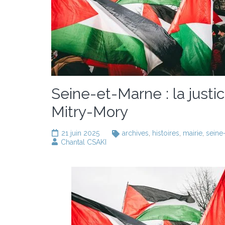
Seine-et-Marne : la justi
Mitry-Mory
21 juin 2025
archives
,
histoires
,
mairie
,
seine
Chantal CSAKI