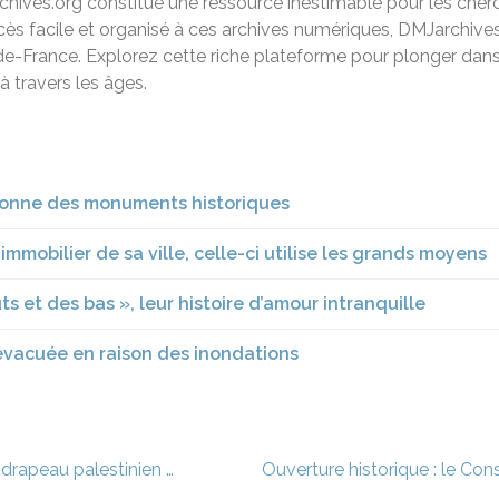
ives.org constitue une ressource inestimable pour les cherche
cès facile et organisé à ces archives numériques, DMJarchives.
-de-France. Explorez cette riche plateforme pour plonger dans l
à travers les âges.
pionne des monuments historiques
immobilier de sa ville, celle-ci utilise les grands moyens
s et des bas », leur histoire d’amour intranquille
 évacuée en raison des inondations
u drapeau palestinien …
Ouverture historique : le Con