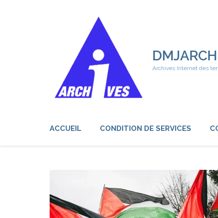
Aller
au
contenu
(Pressez
Entrée)
DMJARCH
Archives Internet des ter
ACCUEIL
CONDITION DE SERVICES
C