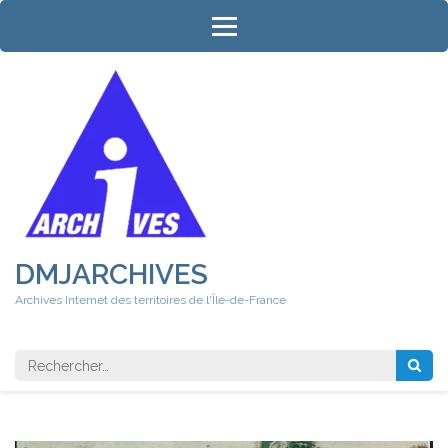
Aller
au
contenu
(Pressez
Entrée)
DMJARCHIVES
Archives Internet des territoires de l'Île-de-France
Rechercher 