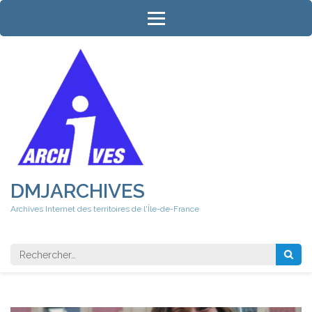
Aller
au
contenu
(Pressez
Entrée)
DMJARCHIVES
Archives Internet des territoires de l'Île-de-France
Rechercher 