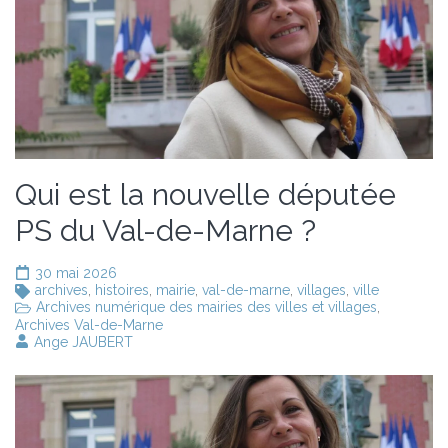
Qui est la nouvelle députée
PS du Val-de-Marne ?
30 mai 2026
archives
,
histoires
,
mairie
,
val-de-marne
,
villages
,
ville
Archives numérique des mairies des villes et villages
,
Archives Val-de-Marne
Ange JAUBERT