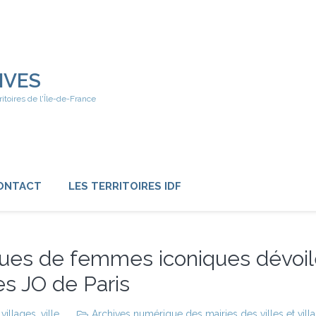
IVES
ritoires de l'Île-de-France
ONTACT
LES TERRITOIRES IDF
tues de femmes iconiques dévoilé
s JO de Paris
,
villages
,
ville
Archives numérique des mairies des villes et vill