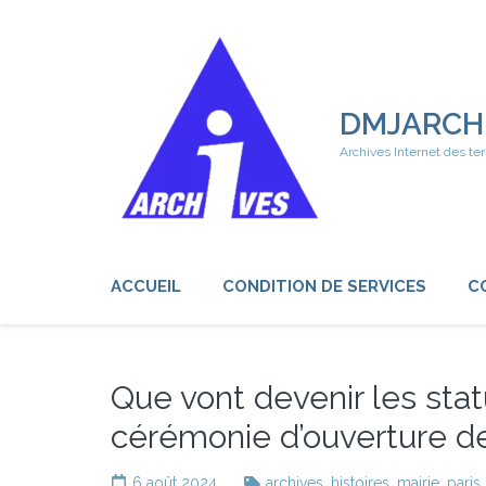
Aller
au
contenu
(Pressez
Entrée)
DMJARCH
Archives Internet des ter
ACCUEIL
CONDITION DE SERVICES
C
Que vont devenir les sta
cérémonie d’ouverture de
6 août 2024
archives
,
histoires
,
mairie
,
paris