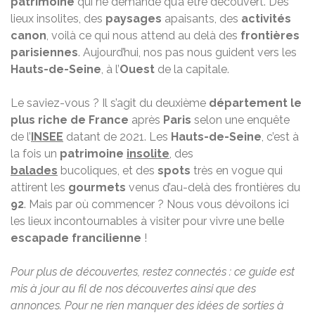
patrimoine
qui ne demande qu’à être découvert. Des
lieux insolites, des
paysages
apaisants, des
activités
canon
, voilà ce qui nous attend au delà des
frontières
parisiennes
. Aujourd’hui, nos pas nous guident vers les
Hauts-de-Seine
, à l’
Ouest
de la capitale.
Le saviez-vous ? Il s’agit du deuxième
département le
plus riche de France
après
Paris
selon une enquête
de l’
INSEE
datant de 2021. Les
Hauts-de-Seine
, c’est à
la fois un
patrimoine
insolite
, des
balades
bucoliques, et des
spots
très en vogue qui
attirent les
gourmets
venus d’au-delà des frontières du
92
. Mais par où commencer ? Nous vous dévoilons ici
les lieux incontournables à visiter pour vivre une belle
escapade francilienne
!
Pour plus de découvertes, restez connectés : ce guide est
mis à jour au fil de nos découvertes ainsi que des
annonces. Pour ne rien manquer des idées de sorties à