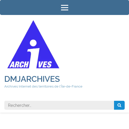
Aller
au
contenu
(Pressez
Entrée)
DMJARCHIVES
Archives Internet des territoires de l'Île-de-France
Rechercher 