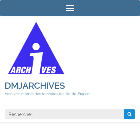
Aller
au
contenu
(Pressez
Entrée)
DMJARCHIVES
Archives Internet des territoires de l'Île-de-France
Rechercher 