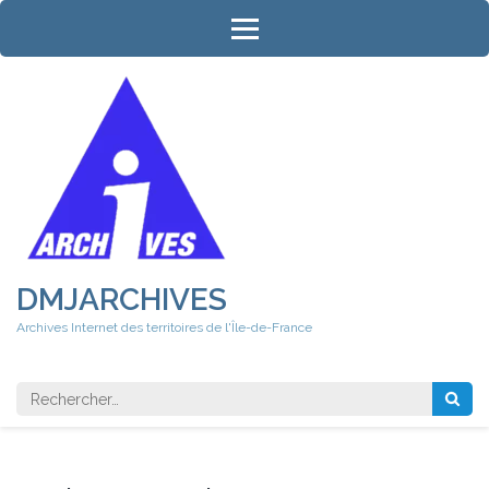
Aller
au
contenu
(Pressez
Entrée)
DMJARCHIVES
Archives Internet des territoires de l'Île-de-France
Rechercher 