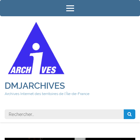
Aller
au
contenu
(Pressez
Entrée)
DMJARCHIVES
Archives Internet des territoires de l'Île-de-France
Rechercher 