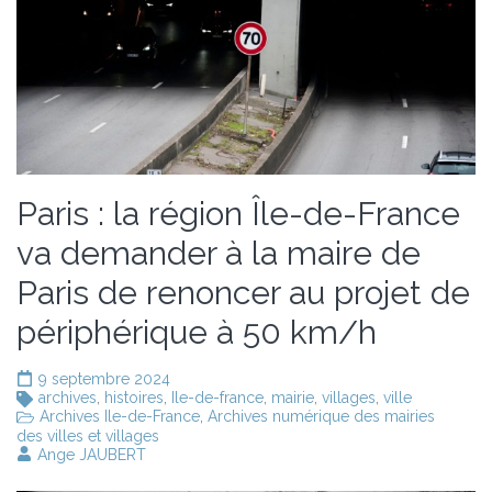
Paris : la région Île-de-France
va demander à la maire de
Paris de renoncer au projet de
périphérique à 50 km/h
9 septembre 2024
archives
,
histoires
,
Ile-de-france
,
mairie
,
villages
,
ville
Archives Ile-de-France
,
Archives numérique des mairies
des villes et villages
Ange JAUBERT