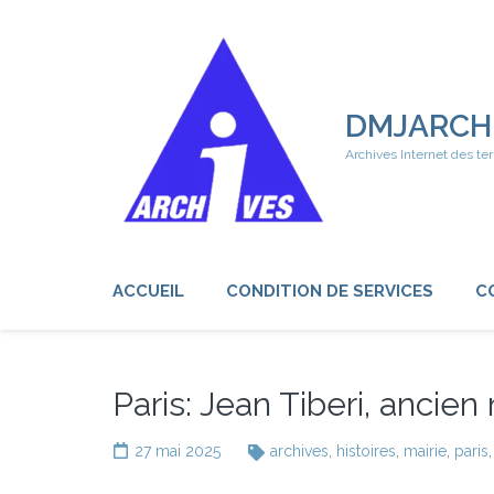
Aller
au
contenu
(Pressez
Entrée)
DMJARCH
Archives Internet des ter
ACCUEIL
CONDITION DE SERVICES
C
Paris: Jean Tiberi, ancie
27 mai 2025
archives
,
histoires
,
mairie
,
paris