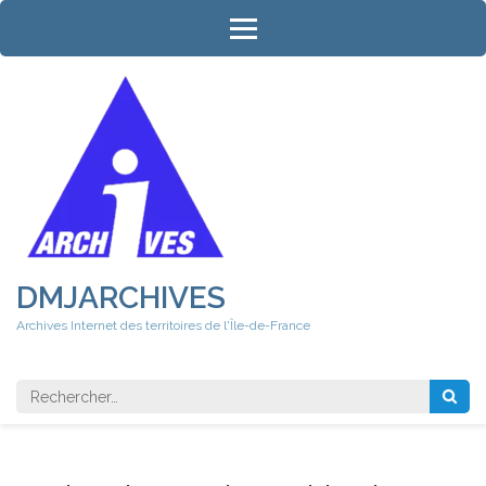
Aller
au
contenu
(Pressez
Entrée)
DMJARCHIVES
Archives Internet des territoires de l'Île-de-France
Rechercher 