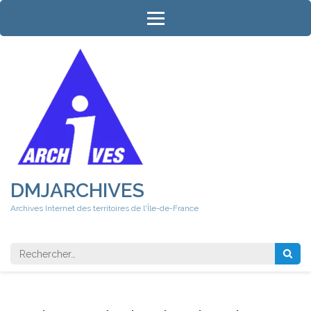
Aller
au
contenu
(Pressez
Entrée)
DMJARCHIVES
Archives Internet des territoires de l'Île-de-France
Rechercher 