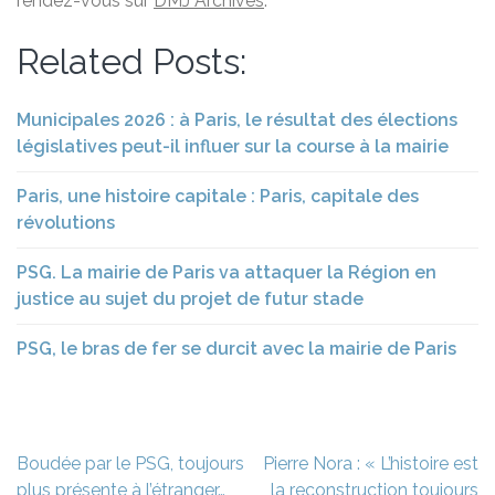
rendez-vous sur
DMJ Archives
.
Related Posts:
Municipales 2026 : à Paris, le résultat des élections
législatives peut-il influer sur la course à la mairie
Paris, une histoire capitale : Paris, capitale des
révolutions
PSG. La mairie de Paris va attaquer la Région en
justice au sujet du projet de futur stade
PSG, le bras de fer se durcit avec la mairie de Paris
Navigation
Boudée par le PSG, toujours
Pierre Nora : « L’histoire est
de
plus présente à l’étranger…
la reconstruction toujours