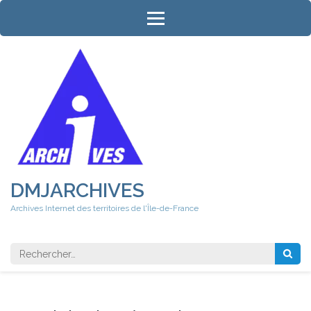
Aller
au
contenu
(Pressez
Entrée)
DMJARCHIVES
Archives Internet des territoires de l'Île-de-France
Rechercher 