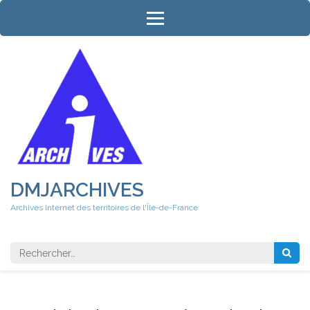
Aller
au
contenu
(Pressez
Entrée)
DMJARCHIVES
Archives Internet des territoires de l'Île-de-France
Rechercher 