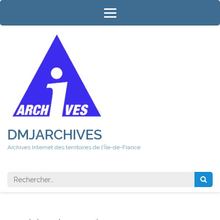
Aller
au
contenu
(Pressez
Entrée)
DMJARCHIVES
Archives Internet des territoires de l'Île-de-France
Rechercher 