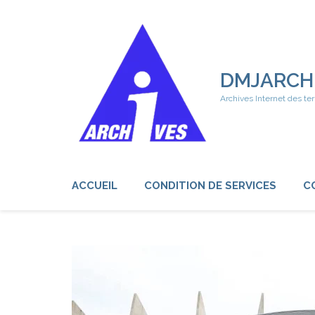
Aller
au
contenu
(Pressez
Entrée)
DMJARCH
Archives Internet des ter
ACCUEIL
CONDITION DE SERVICES
C