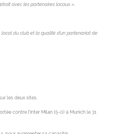
troit avec les partenaires locaux ».
ocal du club et la qualité d’un partenariat de
ur les deux sites.
rtée contre l’Inter Milan (5-0) à Munich le 31
44, pour augmenter sa capacité.