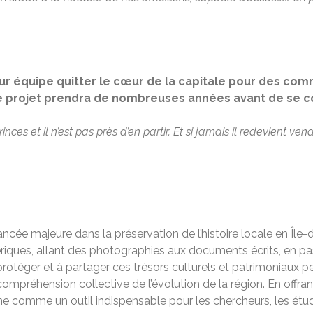
leur équipe quitter le cœur de la capitale pour des co
 ce projet prendra de nombreuses années avant de se c
nces et il n’est pas près d’en partir. Et si jamais il redevient ve
ncée majeure dans la préservation de l’histoire locale en Île
iques, allant des photographies aux documents écrits, en pass
otéger et à partager ces trésors culturels et patrimoniaux 
e compréhension collective de l’évolution de la région. En offra
ne comme un outil indispensable pour les chercheurs, les étudi