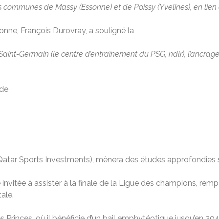
 communes de Massy (Essonne) et de Poissy (Yvelines), en lien é
onne, François Durovray, a souligné la
int-Germain (le centre d’entraînement du PSG, ndlr), l’ancrage l
 de
I (Qatar Sports Investments), mènera des études approfondies s
 invitée à assister à la finale de la Ligue des champions, rempo
ale.
 Princes, où il bénéficie d’un bail emphytéotique jusqu’en 20