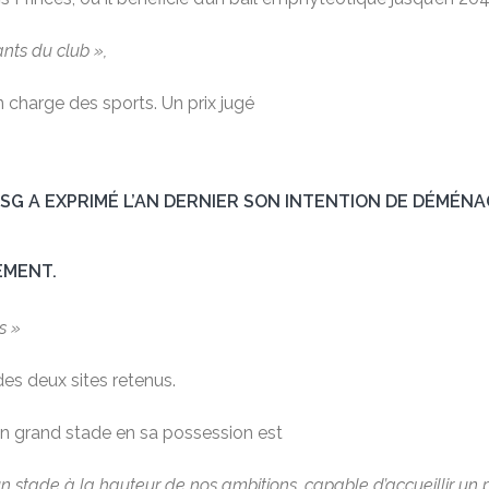
ants du club »,
 charge des sports. Un prix jugé
 PSG A EXPRIMÉ L’AN DERNIER SON INTENTION DE DÉMÉNA
EMENT.
s »
es deux sites retenus.
d’un grand stade en sa possession est
’un stade à la hauteur de nos ambitions, capable d’accueillir u