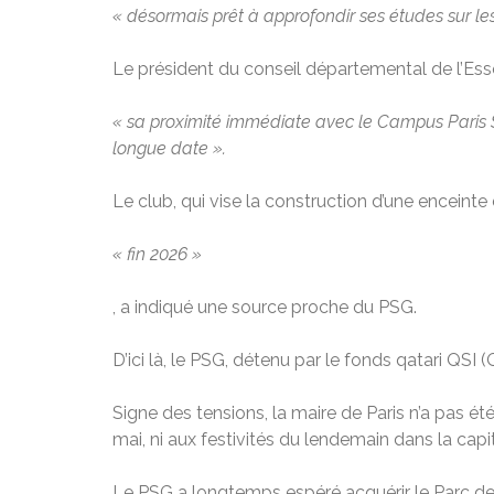
« désormais prêt à approfondir ses études sur les
Le président du conseil départemental de l’Ess
« sa proximité immédiate avec le Campus Paris Sa
longue date ».
Le club, qui vise la construction d’une enceinte
« fin 2026 »
, a indiqué une source proche du PSG.
D’ici là, le PSG, détenu par le fonds qatari QS
Signe des tensions, la maire de Paris n’a pas été
mai, ni aux festivités du lendemain dans la capit
Le PSG a longtemps espéré acquérir le Parc des