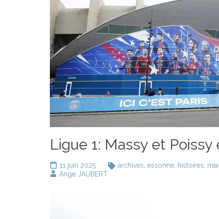
Ligue 1: Massy et Poissy
11 juin 2025
archives
,
essonne
,
histoires
,
mai
Ange JAUBERT