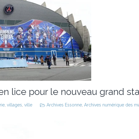
 en lice pour le nouveau grand s
rie
,
villages
,
ville
Archives Essonne
,
Archives numérique des mair