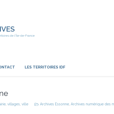
IVES
ritoires de l'Île-de-France
ONTACT
LES TERRITOIRES IDF
nne
irie
,
villages
,
ville
Archives Essonne
,
Archives numérique des mai