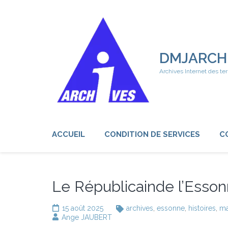
Aller
au
contenu
(Pressez
Entrée)
DMJARCH
Archives Internet des ter
ACCUEIL
CONDITION DE SERVICES
C
Le Républicainde l’Esso
15 août 2025
archives
,
essonne
,
histoires
,
ma
Ange JAUBERT