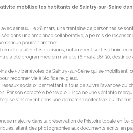
ativité mobilise les habitants de Saintry-sur-Seine dan
s avec sérieux. Le 28 mars, une trentaine de personnes se son
anisée dans une ambiance collaborative, a permis de recenser
 que chacun pourrait amener.
nformelle a affiné les décisions, notamment sur les choix techn
ntre a été programmée en mairie le 16 mai à 18h30, destinée 
oins de 57 bénévoles de
Saintry-sur-Seine
qui se mobilisent, œ
our redonner vie à l’édifice religieux.
réseaux sociaux, permettant à tous de suivre l’avancée du ch
n. Par son caractère bénévole, il incarne une véritable marque 
église s’inscrivent dans une démarche collective, où chacun a
ncée majeure dans la préservation de l’histoire locale en Île
iques, allant des photographies aux documents écrits, en pass