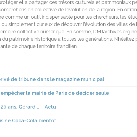
otéger et à partager ces trésors culturels et patrimoniaux 
e compréhension collective de l’évolution de la région. En offra
ne comme un outil indispensable pour les chercheurs, les étudi
u simplement curieux de découvrir l’évolution des villes de l
mémoire collective numérique. En somme, DMJarchives.org ne 
ion du patrimoine historique à toutes les générations. N’hésitez
ante de chaque territoire francilien.
privé de tribune dans le magazine municipal
 empêcher la mairie de Paris de décider seule
20 ans, Gérard … – Actu
l’usine Coca-Cola bientôt …