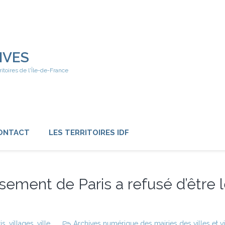
IVES
ritoires de l'Île-de-France
ONTACT
LES TERRITOIRES IDF
ssement de Paris a refusé d’être 
is
,
villages
,
ville
Archives numérique des mairies des villes et v