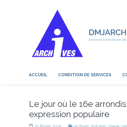
Aller
au
contenu
(Pressez
Entrée)
DMJARCH
Archives Internet des ter
ACCUEIL
CONDITION DE SERVICES
C
Le jour où le 16e arrondi
expression populaire
21 février 2025
archives
,
histoires
,
mairie
,
par