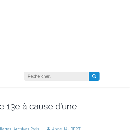
Rechercher :
le 13e à cause d’une
illages
,
Archives Paris
Ange JAUBERT