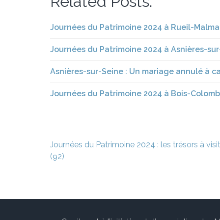
Related Posts:
Journées du Patrimoine 2024 à Rueil-Malmais
Journées du Patrimoine 2024 à Asnières-sur-S
Asnières-sur-Seine : Un mariage annulé à cau
Journées du Patrimoine 2024 à Bois-Colombe
Navigation
Journées du Patrimoine 2024 : les trésors à vis
de
(92)
l’article