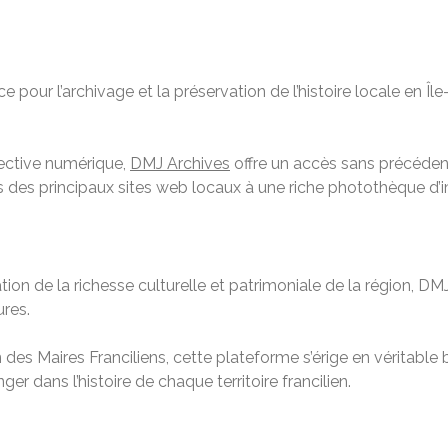
 pour l’archivage et la préservation de l’histoire locale en Î
lective numérique,
DMJ Archives
offre un accès sans précéd
es des principaux sites web locaux à une riche photothèque d’i
 de la richesse culturelle et patrimoniale de la région, DMJ 
ures.
n des Maires Franciliens, cette plateforme s’érige en véritable
er dans l’histoire de chaque territoire francilien.