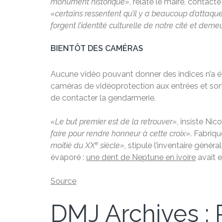
monument historique»
, relate le maire, contact
«certains ressentent qu’il y a beaucoup d’attaqu
forgent l’identité culturelle de notre cité et de
BIENTÔT DES CAMÉRAS
Aucune vidéo pouvant donner des indices n’a été 
caméras de vidéoprotection aux entrées et sorties
de contacter la gendarmerie.
«Le but premier est de la retrouver»
, insiste Ni
faire pour rendre honneur à cette croix»
. Fabriq
e
moitié du XX
siècle»
, stipule l’inventaire géné
évaporé :
une dent de Neptune en ivoire
avait 
Source
DMJ Archives : P