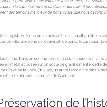
é par
Le Figaro
.
«Elle a une valeur historique, religieuse, sentime
es contre le catholicisme»
.
«Les statues,
les croix et les calvaires
meurent des témoins silencieux de notre passé que nous devons p
enregistrée. À quelques mois près, cela aurait pu être le cas.
 de ville, une zone qui couvrirait, de par sa localisation, la 
colas Criaud. Dans un second temps, si cela échoue,
«on verra a
uée en métal et posée sur un socle de granit cimenté, cette de
ral des Pays de la Loire. En 2022, un autre témoin historique 
en effet été dérobée au musée de Guérande.
réservation de l’hist