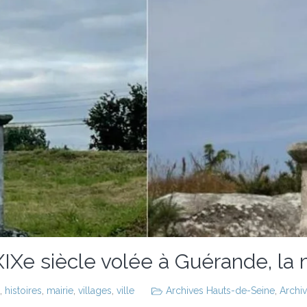
XIXe siècle volée à Guérande, la 
,
histoires
,
mairie
,
villages
,
ville
Archives Hauts-de-Seine
,
Archiv