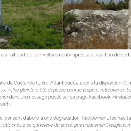
 a fait part de son «effarement» après la disparition de cette
re de Guérande (Loire-Atlantique), a appris la disparition d’u
oux.
«Une plainte a été déposée pour, je l’espère, retrouver ce
zons) dans un message publié sur
sa page Facebook
.
«Installé
 août»
.
 pensant d’abord à une dégradation. Rapidement, les habitan
 attachés à ce qui relève du sacré, pas uniquement religieux ma