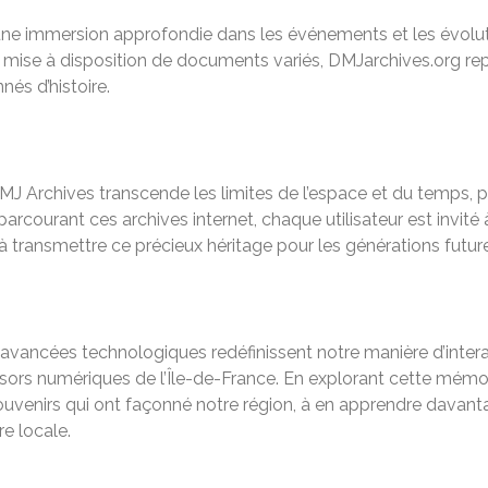
 une immersion approfondie dans les événements et les évoluti
 la mise à disposition de documents variés, DMJarchives.org r
nés d’histoire.
 Archives transcende les limites de l’espace et du temps, pe
arcourant ces archives internet, chaque utilisateur est invité
et à transmettre ce précieux héritage pour les générations futur
avancées technologiques redéfinissent notre manière d’inter
 trésors numériques de l’Île-de-France. En explorant cette mé
 souvenirs qui ont façonné notre région, à en apprendre dava
re locale.