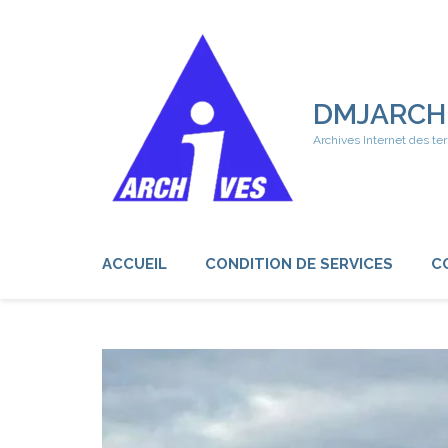
Aller
au
contenu
(Pressez
Entrée)
DMJARCH
Archives Internet des ter
ACCUEIL
CONDITION DE SERVICES
C