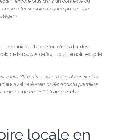
ntale»
, encore plus dans un contexte où
comme l’ensemble de notre patrimoine
rotéger.»
 La municipalité prévoit d’installer des
croix de Miroux. À défaut, tout témoin est prié
vec les différents services ce qu’il convient de
rnière avait été
«remaniée dans la première
de la commune de 16.000 âmes s’était
oire locale en