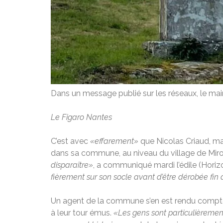
Dans un message publié sur les réseaux, le maire
Le Figaro Nantes
C’est avec
«effarement»
que Nicolas Criaud, mai
dans sa commune, au niveau du village de Mir
disparaître»
, a communiqué mardi l’édile (Hori
fièrement sur son socle avant d’être dérobée fin
Un agent de la commune s’en est rendu compte,
à leur tour émus.
«Les gens sont particulièrement