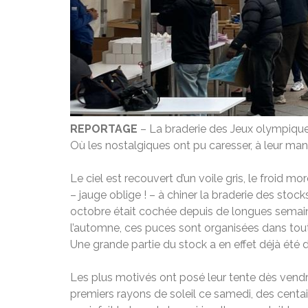
REPORTAGE
– La braderie des Jeux olympiques
Où les nostalgiques ont pu caresser, à leur man
Le ciel est recouvert d’un voile gris, le froid m
– jauge oblige ! – à chiner la braderie des stoc
octobre était cochée depuis de longues semain
l’automne, ces puces sont organisées dans toute
Une grande partie du stock a en effet déjà été d
Les plus motivés ont posé leur tente dès vendr
premiers rayons de soleil ce samedi, des centai