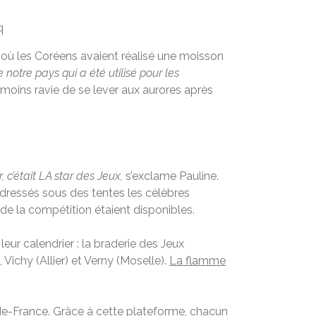
q
s, où les Coréens avaient réalisé une moisson
tre pays qui a été utilisé pour les
ir moins ravie de se lever aux aurores après
r, c’était LA star des Jeux,
s’exclame Pauline.
ls dressés sous des tentes les célèbres
e de la compétition étaient disponibles.
ur calendrier : la braderie des Jeux
ichy (Allier) et Verny (Moselle).
La flamme
-de-France. Grâce à cette plateforme, chacun