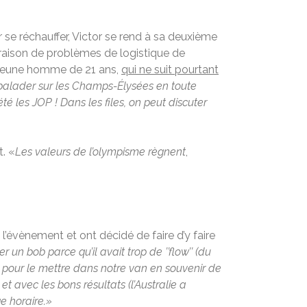
 se réchauffer, Victor se rend à sa deuxième
n raison de problèmes de logistique de
e jeune homme de 21 ans,
qui ne suit pourtant
balader sur les Champs-Élysées en toute
été les JOP ! Dans les files, on peut discuter
. «
Les valeurs de l’olympisme règnent
,
e l’évènement et ont décidé de faire d’y faire
n bob parce qu’il avait trop de ’’flow’’ (du
s pour le mettre dans notre van en souvenir de
 avec les bons résultats (l’Australie a
e horaire.»