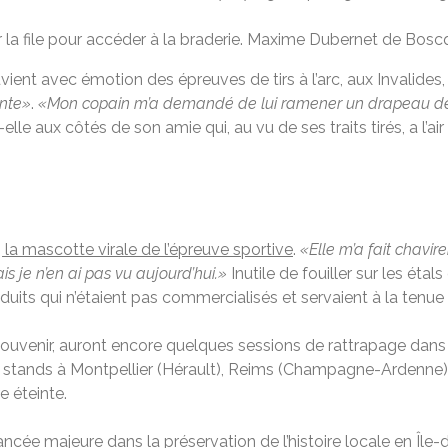
la file pour accéder à la braderie.
Maxime Dubernet de Bosc
uvient avec émotion des épreuves de tirs à l’arc, aux Invalide
nte»
.
«Mon copain m’a demandé de lui ramener un drapeau de no
-elle aux côtés de son amie qui, au vu de ses traits tirés, a l’a
 la mascotte virale de l’épreuve sportive
.
«Elle m’a fait chavire
 je n’en ai pas vu aujourd’hui.»
Inutile de fouiller sur les éta
roduits qui n’étaient pas commercialisés et servaient à la tenu
ouvenir, auront encore quelques sessions de rattrapage dans le
tands à Montpellier (Hérault), Reims (Champagne-Ardenne), V
e éteinte.
ncée majeure dans la préservation de l’histoire locale en Île