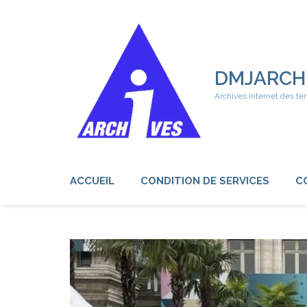
Aller
au
contenu
(Pressez
Entrée)
DMJARCH
Archives Internet des ter
ACCUEIL
CONDITION DE SERVICES
C