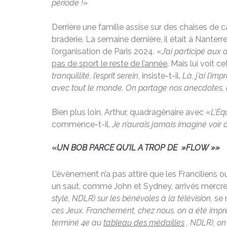
période !
»
Derrière une famille assise sur des chaises de 
braderie. La semaine dernière, il était à Nanterre
l’organisation de Paris 2024. «
J’ai participé au
pas de sport le reste de l’année
. Mais lui voit
tranquillité, l’esprit serein
, insiste-t-il.
Là, j’ai l’im
avec tout le monde. On partage nos anecdotes, no
Bien plus loin, Arthur, quadragénaire avec «
L’Éq
commence-t-il.
Je n’aurais jamais imaginé voir a
«
UN BOB PARCE QU’IL A TROP DE »FLOW »»
L’évènement n’a pas attiré que les Franciliens ou
un saut, comme John et Sydney, arrivés mercred
style, NDLR) sur les bénévoles à la télévision,
se 
ces Jeux. Franchement, chez nous, on a été impres
terminé 4e au
tableau des médailles
, NDLR), o