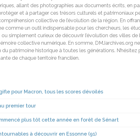
iques, allant des photographies aux documents écrits, en pass
otéger et à partager ces trésors culturels et patrimoniaux 
e compréhension collective de l’évolution de la région. En offra
ne comme un outil indispensable pour les chercheurs, les étudi
u simplement curieux de découvrir l’évolution des villes de l
mémoire collective numérique. En somme, DMJarchives.org ne 
ion du patrimoine historique à toutes les générations. N’hésitez
ante de chaque territoire francilien.
gifle pour Macron, tous les scores dévoilés
 au premier tour
ommencé plus tôt cette année en forêt de Sénart
ontournables à découvrir en Essonne (91)