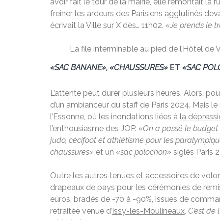
avoir fait le tour de la mairie, elle remontait la 
freiner les ardeurs des Parisiens agglutinés deva
écrivait la Ville sur X dès… 11h02.
«Je prends le tr
La file interminable au pied de l’Hôtel de 
«SAC BANANE», «CHAUSSURES»
ET
«SAC PO
L’attente peut durer plusieurs heures. Alors, po
d’un ambianceur du staff de Paris 2024. Mais le
l’Essonne, où les inondations liées à
la dépress
l’enthousiasme des JOP.
«On a passé le budget d
judo, cécifoot et athlétisme pour les paralympiq
chaussures»
et un
«sac polochon»
siglés Paris 
Outre les autres tenues et accessoires de volont
drapeaux de pays pour les cérémonies de remise
euros, bradés de -70 à -90%, issues de command
retraitée venue d’
Issy-les-Moulineaux
.
C’est de 