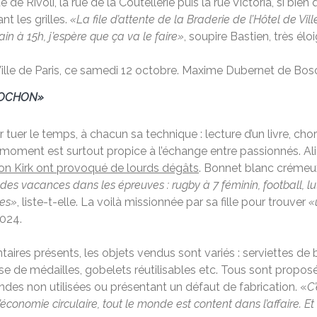
rue de Rivoli, la rue de la Coutellerie puis la rue Victoria, si bi
nt les grilles.
«La file d’attente de la Braderie de l’Hôtel de Vill
ain à 15h, j’espère que ça va le faire»
, soupire Bastien, très él
Ville de Paris, ce samedi 12 octobre.
Maxime Dubernet de Bos
LOCHON»
ur tuer le temps, à chacun sa technique : lecture d’un livre, c
 moment est surtout propice à l’échange entre passionnés. Ali
ion Kirk ont provoqué de lourds dégâts
. Bonnet blanc crémeux 
es vacances dans les épreuves : rugby à 7 féminin, football, lut
ues»
, liste-t-elle. La voilà missionnée par sa fille pour trouver
«
2024.
aires présents, les objets vendus sont variés : serviettes de b
 de médailles, gobelets réutilisables etc. Tous sont proposé
es non utilisées ou présentant un défaut de fabrication. «
C
l’économie circulaire, tout le monde est content dans l’affaire. E