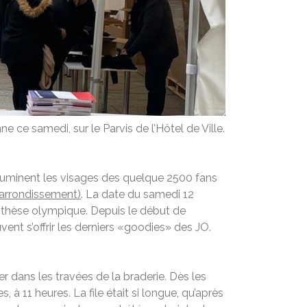
 ce samedi, sur le Parvis de l’Hôtel de Ville.
s illuminent les visages des quelque 2500 fans
er arrondissement)
. La date du samedi 12
nthèse olympique. Depuis le début de
nt s’offrir les derniers «goodies» des JO.
 dans les travées de la braderie. Dès les
à 11 heures. La file était si longue, qu’après