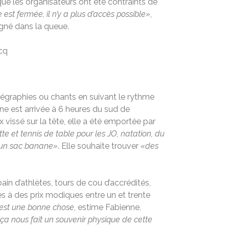
en que les organisateurs ont été contraints de
e est fermée, il n’y a plus d’accès possible»
,
oigné dans la queue.
cq
horégraphies ou chants en suivant le rythme
ne est arrivée à 6 heures du sud de
vissé sur la tête, elle a été emportée par
te et tennis de table pour les JO, natation, du
un sac banane»
. Elle souhaite trouver
«des
ain d’athlètes, tours de cou d’accrédités,
s à des prix modiques entre un et trente
’est une bonne chose
, estime Fabienne,
t ça nous fait un souvenir physique de cette