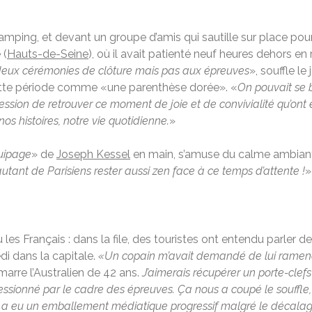
camping, et devant un groupe d’amis qui sautille sur place pour
 (
Hauts-de-Seine
), où il avait patienté neuf heures dehors e
x deux cérémonies de clôture mais pas aux épreuves
», souffle l
 cette période comme «une parenthèse dorée». «
On pouvait se 
pression de retrouver ce moment de joie et de convivialité qu’ont 
s histoires, notre vie quotidienne.
»
uipage
» de
Joseph Kessel
en main, s’amuse du calme ambiant
utant de Parisiens rester aussi zen face à ce temps d’attente !
»
 les Français : dans la file, des touristes ont entendu parler d
i dans la capitale.
«Un copain m’avait demandé de lui ramener u
marre l’Australien de 42 ans.
J’aimerais récupérer un porte-clef
sionné par le cadre des épreuves. Ça nous a coupé le souffle, et
n a eu un emballement médiatique progressif malgré le décalag