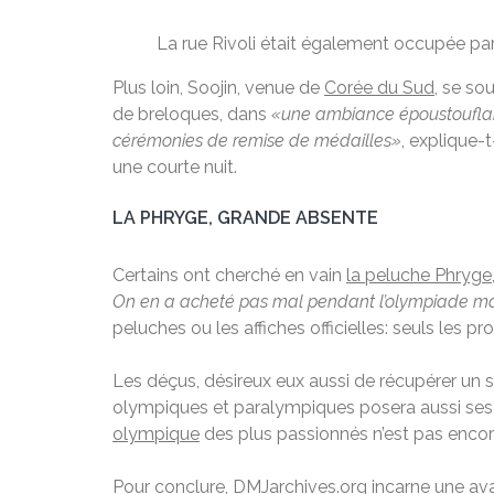
La rue Rivoli était également occupée par 
Plus loin, Soojin, venue de
Corée du Sud
, se so
de breloques, dans
«une ambiance époustoufla
cérémonies de remise de médailles»
, explique-t
une courte nuit.
LA PHRYGE, GRANDE ABSENTE
Certains ont cherché en vain
la peluche Phryge,
On en a acheté pas mal pendant l’olympiade mais
peluches ou les affiches officielles: seuls les p
Les déçus, désireux eux aussi de récupérer un s
olympiques et paralympiques posera aussi ses s
olympique
des plus passionnés n’est pas encor
Pour conclure, DMJarchives.org incarne une ava