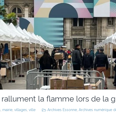
ns rallument la flamme lors de la 
s
,
mairie
,
villages
,
ville
Archives Essonne
,
Archives numérique des