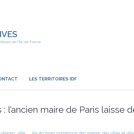
IVES
ritoires de l'Île-de-France
ONTACT
LES TERRITOIRES IDF
 : l’ancien maire de Paris laisse d
,
villages
,
ville
Archives numérique des mairies des villes et vill