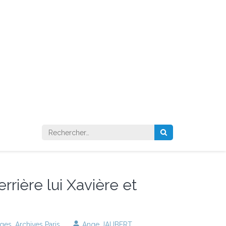
Rechercher :
errière lui Xavière et
ages
,
Archives Paris
Ange JAUBERT