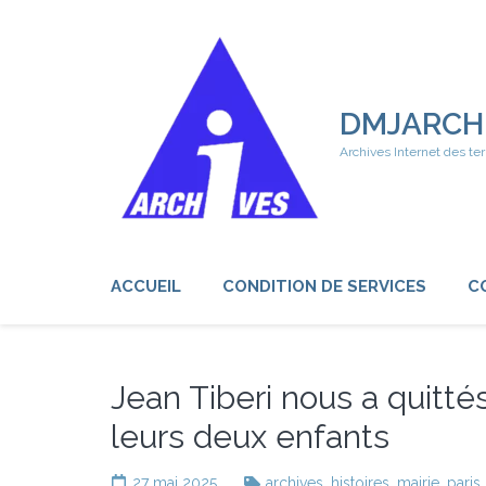
Aller
au
contenu
(Pressez
Entrée)
DMJARCH
Archives Internet des ter
ACCUEIL
CONDITION DE SERVICES
C
Jean Tiberi nous a quittés
leurs deux enfants
27 mai 2025
archives
,
histoires
,
mairie
,
paris