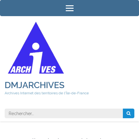
Aller
au
contenu
(Pressez
Entrée)
DMJARCHIVES
Archives Internet des territoires de l'Île-de-France
Rechercher 