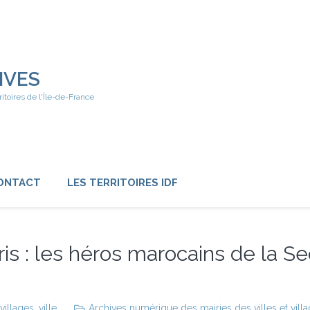
IVES
ritoires de l'Île-de-France
ONTACT
LES TERRITOIRES IDF
s : les héros marocains de la S
villages
,
ville
Archives numérique des mairies des villes et vill