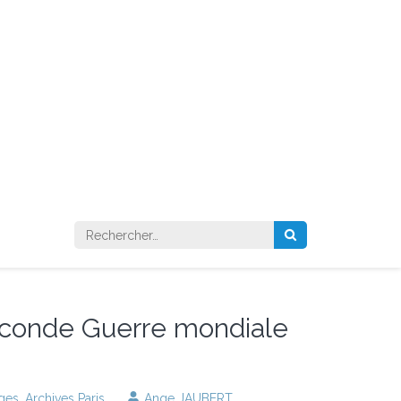
Rechercher :
econde Guerre mondiale
ages
,
Archives Paris
Ange JAUBERT