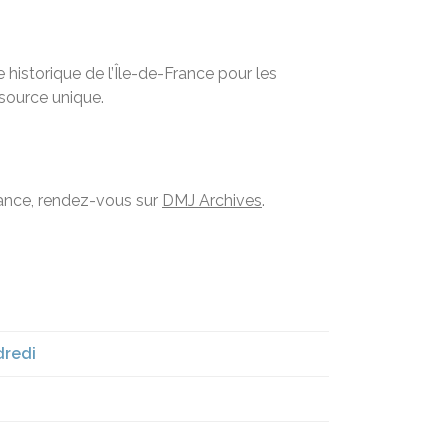
historique de l’Île-de-France pour les
ssource unique.
France, rendez-vous sur
DMJ Archives
.
dredi