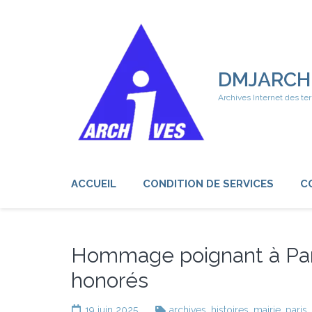
Aller
au
contenu
(Pressez
Entrée)
DMJARCH
Archives Internet des ter
ACCUEIL
CONDITION DE SERVICES
C
Hommage poignant à Pari
honorés
19 juin 2025
archives
,
histoires
,
mairie
,
paris
,