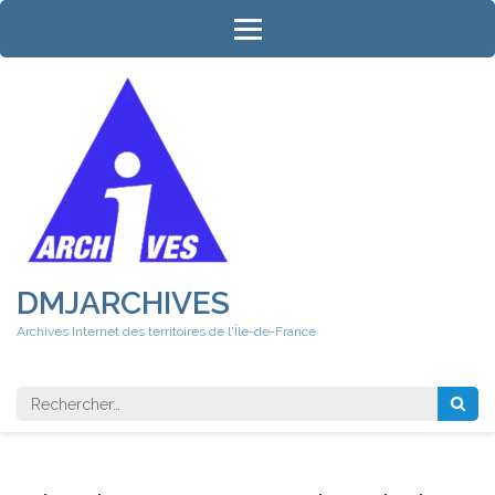
Aller
au
contenu
(Pressez
Entrée)
DMJARCHIVES
Archives Internet des territoires de l'Île-de-France
Rechercher 