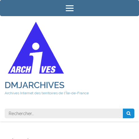
Aller
au
contenu
(Pressez
Entrée)
DMJARCHIVES
Archives Internet des territoires de l'Île-de-France
Rechercher 