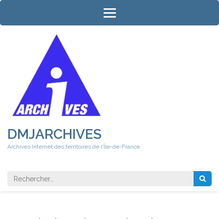
Aller
au
contenu
(Pressez
Entrée)
DMJARCHIVES
Archives Internet des territoires de l'Île-de-France
Rechercher 