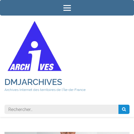
Aller
au
contenu
(Pressez
Entrée)
DMJARCHIVES
Archives Internet des territoires de l'Île-de-France
Rechercher 