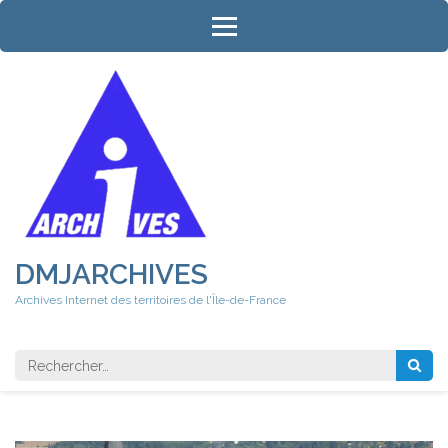
Aller
au
contenu
(Pressez
Entrée)
DMJARCHIVES
Archives Internet des territoires de l'Île-de-France
Rechercher 