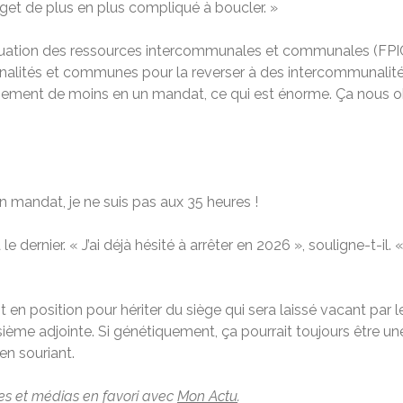
dget de plus en plus compliqué à boucler. »
équation des ressources intercommunales et communales (FPIC
unalités et communes pour la reverser à des intercommunalit
nement de moins en un mandat, ce qui est énorme. Ça nous o
n mandat, je ne suis pas aux 35 heures !
dernier. « J’ai déjà hésité à arrêter en 2026 », souligne-t-il. « M
en position pour hériter du siège qui sera laissé vacant par le
roisième adjointe. Si génétiquement, ça pourrait toujours être 
 en souriant.
les et médias en favori avec
Mon Actu
.