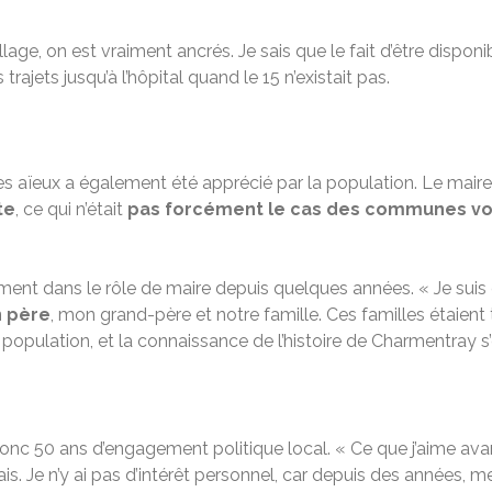
age, on est vraiment ancrés. Je sais que le fait d’être disponi
ajets jusqu’à l’hôpital quand le 15 n’existait pas.
es aïeux a également été apprécié par la population. Le mair
te
, ce qui n’était
pas forcément le cas des communes vo
ent dans le rôle de maire depuis quelques années. « Je suis é
n père
, mon grand-père et notre famille. Ces familles étaient 
 population, et la connaissance de l’histoire de Charmentray s
nc 50 ans d’engagement politique local. « Ce que j’aime ava
le fais. Je n’y ai pas d’intérêt personnel, car depuis des anné