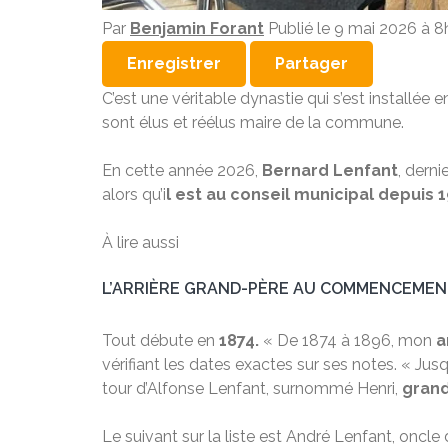
Par
Benjamin Forant
Publié le
9 mai 2026 à 
Enregistrer
Partager
C’est une véritable dynastie qui s’est installée 
sont élus et réélus maire de la commune.
En cette année 2026,
Bernard Lenfant
, derni
alors qu’i
l est au conseil municipal depuis 1
À lire aussi
L’ARRIÈRE GRAND-PÈRE AU COMMENCEME
Tout débute en
1874.
« De 1874 à 1896, mon
a
vérifiant les dates exactes sur ses notes. « Jus
tour d’Alfonse Lenfant, surnommé Henri,
grand
Le suivant sur la liste est André Lenfant, oncle