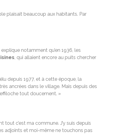
ble plaisait beaucoup aux habitants. Par
e explique notamment qu’en 1936, les
isines
, qui allaient encore au puits chercher
lu depuis 1977, et à cette époque, la
très ancrées dans le village. Mais depuis des
’effiloche tout doucement. »
nt tout c’est ma commune. J’y suis depuis
es, mes adjoints et moi-même ne touchons pas