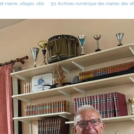
-et-marne
,
villages
,
ville
Archives numérique des mairies des vill