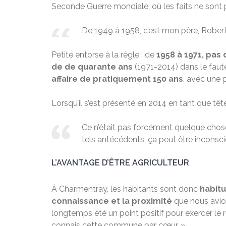
Seconde Guerre mondiale, où les faits ne sont pa
De 1949 à 1958, c’est mon père, Robert 
Petite entorse à la règle : de
1958 à 1971, pas
de de quarante ans
(1971-2014) dans le faute
affaire de pratiquement 150
ans
, avec une 
Lorsqu’il s’est présenté en 2014 en tant que tête 
Ce n’était pas forcément quelque chose
tels antécédents, ça peut être inconsci
L’AVANTAGE D’ÊTRE AGRICULTEUR
À Charmentray, les habitants sont donc
habit
connaissance et la proximité
que nous avion
longtemps été un point positif pour exercer le rô
connais cette commune par cœur. »