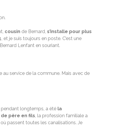
on.
nt,
cousin
de Bernard,
s’installe pour plus
et je suis toujours en poste. C’est une
 Bernard Lenfant en souriant.
être au service de la commune. Mais avec de
e, pendant longtemps, a été
la
 de père en fils
, la profession familiale a
s où passent toutes les canalisations. Je