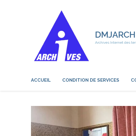
Aller
au
contenu
(Pressez
Entrée)
DMJARCH
Archives Internet des ter
ACCUEIL
CONDITION DE SERVICES
C