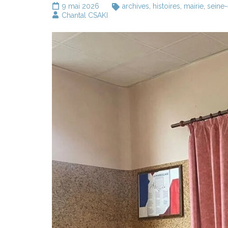
9 mai 2026
archives
,
histoires
,
mairie
,
seine
Chantal CSAKI