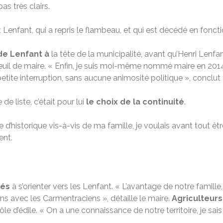
s très clairs.
Lenfant, qui a repris le flambeau, et qui est décédé en foncti
 de Lenfant à
la tête de la municipalité, avant qu’Henri Lenfa
uil de maire. « Enfin, je suis moi-même nommé maire en 2014, 
petite interruption, sans aucune animosité politique », conclut
de liste, c’était pour lui
le choix de la continuité
.
 d’historique vis-à-vis de ma famille, je voulais avant tout 
ent.
ués
à s’orienter vers les Lenfant. « L’avantage de notre famill
s avec les Carmentraciens », détaille le maire.
Agriculteurs
le d’édile. « On a une connaissance de notre territoire, je sai