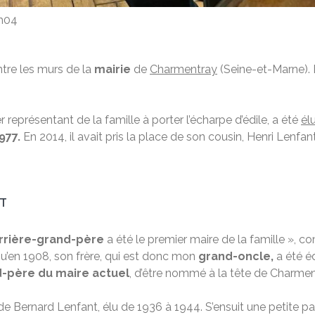
8h04
entre les murs de la
mairie
de
Charmentray
(Seine-et-Marne). 
er représentant de la famille à porter l’écharpe d’édile, a été
él
977.
En 2014, il avait pris la place de son cousin, Henri Lenfa
NT
rrière-grand-père
a été le premier maire de la famille », 
qu’en 1908, son frère, qui est donc mon
grand-oncle,
a été éd
-père du maire actuel
, d’être nommé à la tête de Charmen
 de Bernard Lenfant, élu de 1936 à 1944. S’ensuit une petite pa