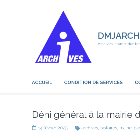
Aller
au
contenu
(Pressez
Entrée)
DMJARCH
Archives Internet des ter
ACCUEIL
CONDITION DE SERVICES
C
Déni général à la mairie d
14 février 2025
archives
,
histoires
,
mairie
,
par