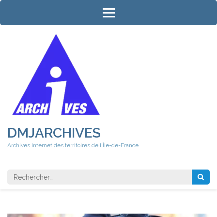
Aller
au
contenu
(Pressez
Entrée)
DMJARCHIVES
Archives Internet des territoires de l'Île-de-France
Rechercher 