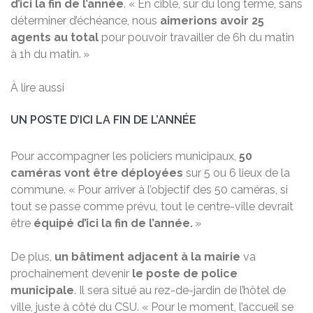
d’ici la fin de l’année
. « En cible, sur du long terme, sans
déterminer d’échéance, nous
aimerions avoir 25
agents au total
pour pouvoir travailler de 6h du matin
à 1h du matin. »
À lire aussi
UN POSTE D’ICI LA FIN DE L’ANNÉE
Pour accompagner les policiers municipaux,
50
caméras vont être déployées
sur 5 ou 6 lieux de la
commune. « Pour arriver à l’objectif des 50 caméras, si
tout se passe comme prévu, tout le centre-ville devrait
être
équipé d’ici la fin de l’année.
»
De plus,
un bâtiment adjacent à la mairie
va
prochainement devenir
le poste de police
municipale
. Il sera situé au rez-de-jardin de l’hôtel de
ville, juste à côté du CSU. « Pour le moment, l’accueil se