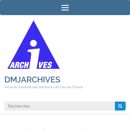
Aller
au
contenu
(Pressez
Entrée)
DMJARCHIVES
Archives Internet des territoires de l'Île-de-France
Rechercher 