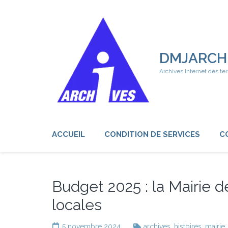
Aller
au
contenu
(Pressez
Entrée)
DMJARCH
Archives Internet des ter
ACCUEIL
CONDITION DE SERVICES
C
Budget 2025 : la Mairie d
locales
5 novembre 2024
archives
,
histoires
,
mairie