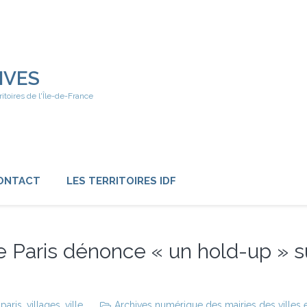
IVES
ritoires de l'Île-de-France
ONTACT
LES TERRITOIRES IDF
e Paris dénonce « un hold-up » su
,
paris
,
villages
,
ville
Archives numérique des mairies des villes e