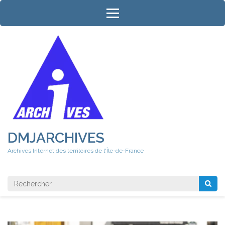
Aller
au
contenu
(Pressez
Entrée)
DMJARCHIVES
Archives Internet des territoires de l'Île-de-France
Rechercher 