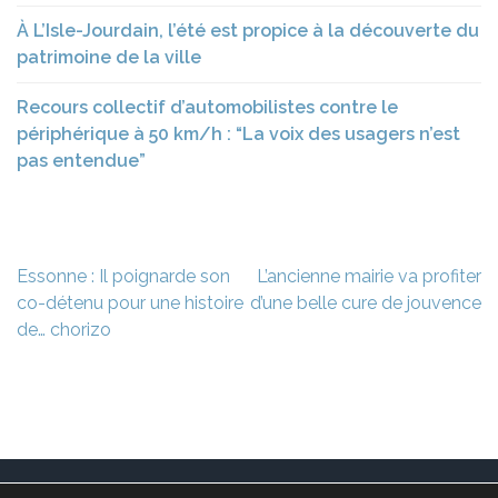
À L’Isle-Jourdain, l’été est propice à la découverte du
patrimoine de la ville
Recours collectif d’automobilistes contre le
périphérique à 50 km/h : “La voix des usagers n’est
pas entendue”
Navigation
Essonne : Il poignarde son
L’ancienne mairie va profiter
de
co-détenu pour une histoire
d’une belle cure de jouvence
l’article
de… chorizo