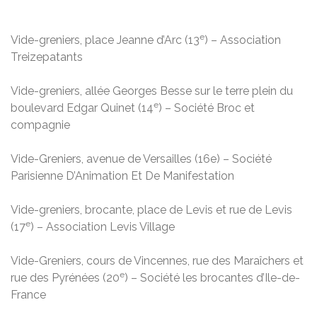
e
Vide-greniers, place Jeanne d’Arc (13
) – Association
Treizepatants
Vide-greniers, allée Georges Besse sur le terre plein du
e
boulevard Edgar Quinet (14
) – Société Broc et
compagnie
Vide-Greniers, avenue de Versailles (16e) – Société
Parisienne D’Animation Et De Manifestation
Vide-greniers, brocante, place de Levis et rue de Levis
e
(17
) – Association Levis Village
Vide-Greniers, cours de Vincennes, rue des Maraîchers et
e
rue des Pyrénées (20
) – Société les brocantes d’Ile-de-
France