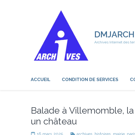
Aller
au
contenu
(Pressez
Entrée)
DMJARCH
Archives Internet des ter
ACCUEIL
CONDITION DE SERVICES
C
Balade à Villemomble, la 
un château
16 mars 2025
archives
,
histoires
,
mairie
,
pari