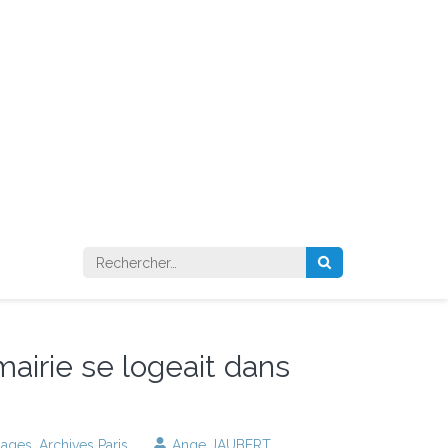
Rechercher :
mairie se logeait dans
lages
,
Archives Paris
Ange JAUBERT