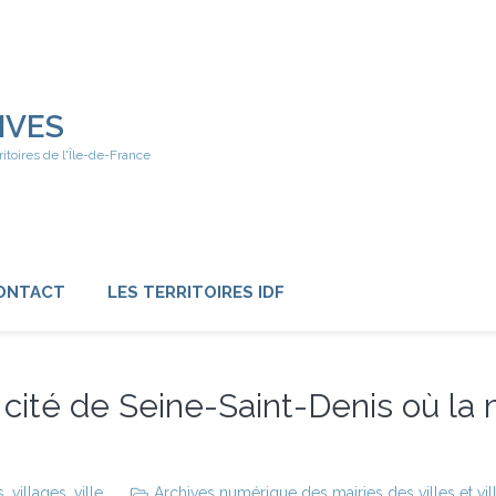
IVES
ritoires de l'Île-de-France
ONTACT
LES TERRITOIRES IDF
cité de Seine-Saint-Denis où la 
s
,
villages
,
ville
Archives numérique des mairies des villes et vil