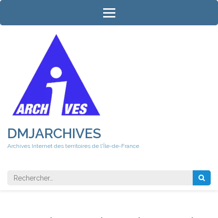
Aller
au
contenu
(Pressez
Entrée)
DMJARCHIVES
Archives Internet des territoires de l'Île-de-France
Rechercher 