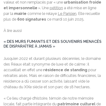
valeur, et non remplacés par « une
urbanisation froide
et impersonnelle
». Une
pétition
a été mise en ligne
par la
mairie
comme le relaye
Le Parisien
. Elle recueille
plus de
600 signatures
ce mardi 10 juin 2025.
À lire aussi
« DES MURS FUMANTS ET DES SOUVENIRS MENACÉS
DE DISPARAÎTRE À JAMAIS »
Jusqu’en 2022 et durant plusieurs décennies, le domaine
des Réaux était synonyme de luxe et de calme : il
accueillait en effet une
résidence de standing
pour
retraités aisés. Mais en raison de difficultés financières, la
résidence a dû cesser son activité, laissant vide le
château du XIXe siècle et son parc de 18 hectares.
« Ce lieu chargé d’histoire, témoin de notre mémoire
locale, fait partie intégrante du
patrimoine culturel
de