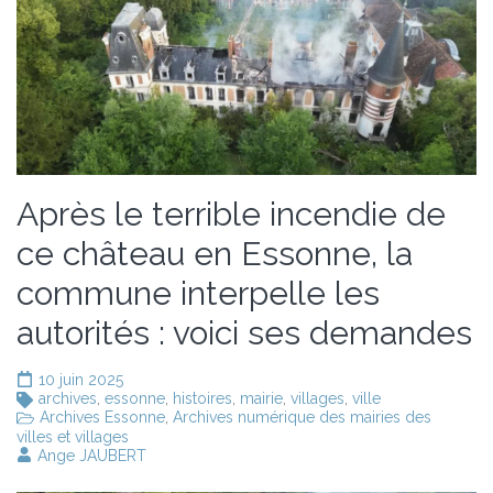
Après le terrible incendie de
ce château en Essonne, la
commune interpelle les
autorités : voici ses demandes
10 juin 2025
archives
,
essonne
,
histoires
,
mairie
,
villages
,
ville
Archives Essonne
,
Archives numérique des mairies des
villes et villages
Ange JAUBERT