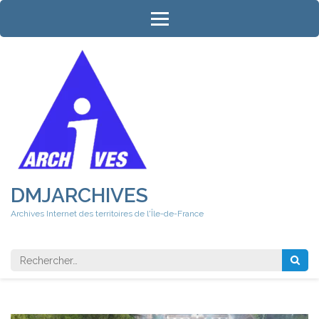
Aller
au
contenu
(Pressez
Entrée)
DMJARCHIVES
Archives Internet des territoires de l'Île-de-France
Rechercher 