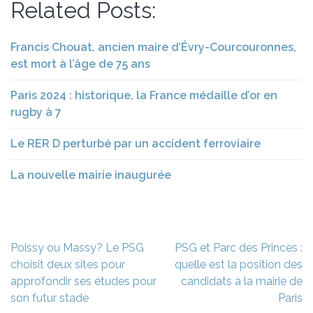
Related Posts:
Francis Chouat, ancien maire d’Évry-Courcouronnes,
est mort à l’âge de 75 ans
Paris 2024 : historique, la France médaille d’or en
rugby à 7
Le RER D perturbé par un accident ferroviaire
La nouvelle mairie inaugurée
Navigation
Poissy ou Massy? Le PSG
PSG et Parc des Princes :
de
choisit deux sites pour
quelle est la position des
l’article
approfondir ses études pour
candidats à la mairie de
son futur stade
Paris