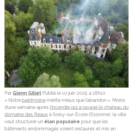
Par
Glenn Gillet
Publié le 10 juin 2025 à 16h10
« Notre
patrimoine
mérite mieux que l’abandon ». Moins
d’une semaine après
l’incendie qui a ravagé le château du
domaine des Réaux
à Soisy-sur-École (Essonne), la ville
veut structurer un
élan populaire
pour que les
bâtiments endommagés soient restaurés et mis en