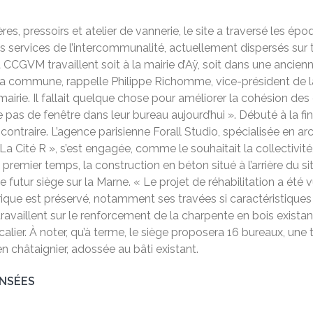
, pressoirs et atelier de vannerie, le site a traversé les épo
ervices de l’intercommunalité, actuellement dispersés sur tro
e la CCGVM travaillent soit à la mairie d’Aÿ, soit dans une ancien
la commune, rappelle Philippe Richomme, vice-président de 
mairie. Il fallait quelque chose pour améliorer la cohésion des
as de fenêtre dans leur bureau aujourd’hui ». Débuté à la fin
contraire. L’agence parisienne Forall Studio, spécialisée en a
 Cité R », s’est engagée, comme le souhaitait la collectivité, à
 premier temps, la construction en béton situé à l’arrière du 
e futur siège sur la Marne. « Le projet de réhabilitation a été
storique est préservé, notamment ses travées si caractéristiques
 travaillent sur le renforcement de la charpente en bois exista
alier. À noter, qu’à terme, le siège proposera 16 bureaux, une t
en châtaignier, adossée au bâti existant.
ENSÉES