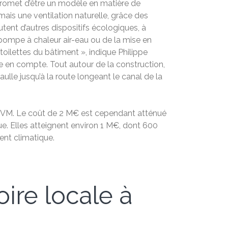
t promet d’être un modèle en matière de
 mais une ventilation naturelle, grâce des
outent d’autres dispositifs écologiques, à
e pompe à chaleur air-eau ou de la mise en
oilettes du bâtiment », indique Philippe
e en compte. Tout autour de la construction,
lle jusqu’à la route longeant le canal de la
 CCGVM. Le coût de 2 M€ est cependant atténué
e. Elles atteignent environ 1 M€, dont 600
ment climatique.
oire locale à