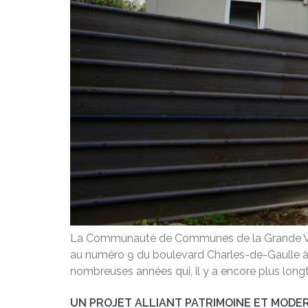
La Communauté de Communes de la Grande Vallé
au numéro 9 du boulevard Charles-de-Gaulle à Aÿ,
nombreuses années qui, il y a encore plus longt
UN PROJET ALLIANT PATRIMOINE ET MODE