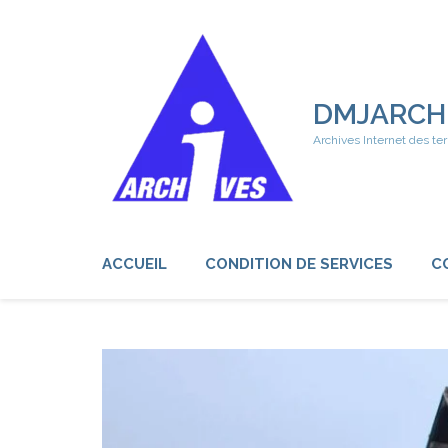
Aller
au
contenu
(Pressez
Entrée)
DMJARCH
Archives Internet des ter
ACCUEIL
CONDITION DE SERVICES
C