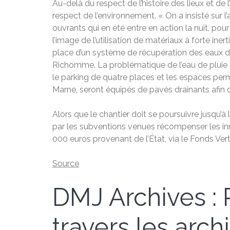
Au-delà du respect de l’histoire des lieux et de
respect de l’environnement. « On a insisté sur l’
ouvrants qui en été entre en action la nuit, pour 
l’image de l’utilisation de matériaux à forte in
place d’un système de récupération des eaux de 
Richomme. La problématique de l’eau de pluie e
le parking de quatre places et les espaces per
Marne, seront équipés de pavés drainants afin de f
Alors que le chantier doit se poursuivre jusqu’
par les subventions venues récompenser les inn
000 euros provenant de l’État, via le Fonds Vert
Source
DMJ Archives : P
travers les arch