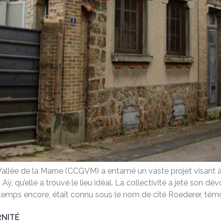
e de la Marne (CCGVM) a entamé un vaste projet visant à la
 qu’elle a trouvé le lieu idéal. La collectivité a jeté son dé
emps encore, était connu sous le nom de cité Roederer, témoin
RNITÉ