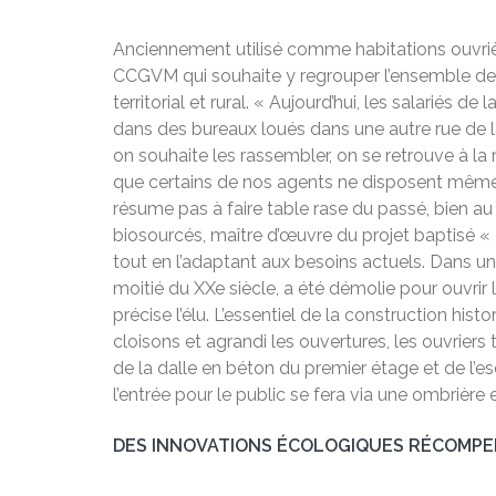
Anciennement utilisé comme habitations ouvrières
CCGVM qui souhaite y regrouper l’ensemble des s
territorial et rural. « Aujourd’hui, les salariés d
dans des bureaux loués dans une autre rue de 
on souhaite les rassembler, on se retrouve à la 
que certains de nos agents ne disposent même p
résume pas à faire table rase du passé, bien au 
biosourcés, maître d’œuvre du projet baptisé « La
tout en l’adaptant aux besoins actuels. Dans un
moitié du XXe siècle, a été démolie pour ouvrir l
précise l’élu. L’essentiel de la construction hi
cloisons et agrandi les ouvertures, les ouvriers
de la dalle en béton du premier étage et de l’esc
l’entrée pour le public se fera via une ombrière 
DES INNOVATIONS ÉCOLOGIQUES RÉCOMP