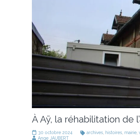
À Aÿ, la réhabilitation de
30 octobre 2024
archives
,
histoires
,
mairie
,
Ange JAUBERT