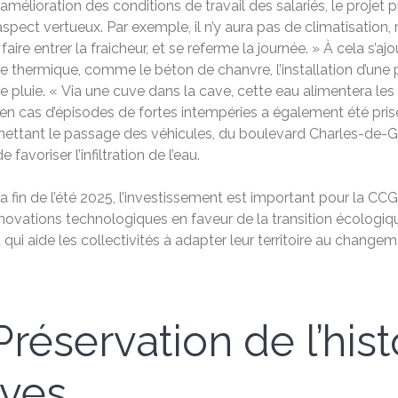
 l’amélioration des conditions de travail des salariés, le proje
aspect vertueux. Par exemple, il n’y aura pas de climatisation,
faire entrer la fraicheur, et se referme la journée. » À cela s’aj
ertie thermique, comme le béton de chanvre, l’installation d’un
pluie. « Via une cuve dans la cave, cette eau alimentera les t
n cas d’épisodes de fortes intempéries a également été pris
mettant le passage des véhicules, du boulevard Charles-de-Gau
avoriser l’infiltration de l’eau.
à la fin de l’été 2025, l’investissement est important pour la
ovations technologiques en faveur de la transition écologiqu
 qui aide les collectivités à adapter leur territoire au change
réservation de l’hist
ives