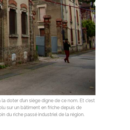
 doter d’un siège digne de ce nom. Et c’est
volu sur un bâtiment en friche depuis de
 du riche passé industriel de la région.