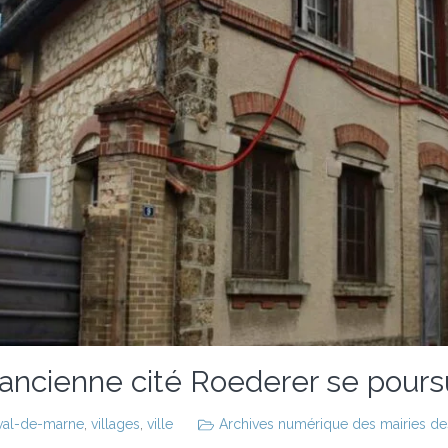
 l’ancienne cité Roederer se pours
val-de-marne
,
villages
,
ville
Archives numérique des mairies des 