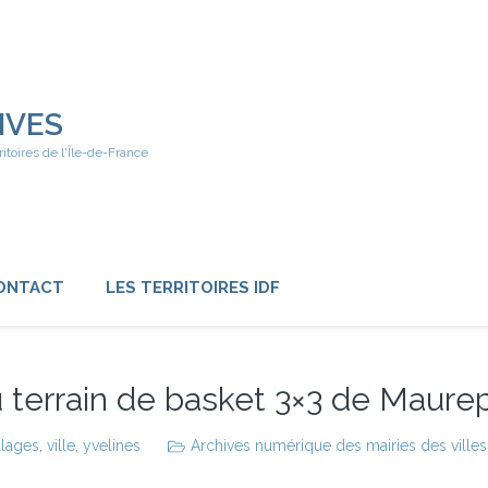
IVES
ritoires de l'Île-de-France
ONTACT
LES TERRITOIRES IDF
du terrain de basket 3×3 de Maure
llages
,
ville
,
yvelines
Archives numérique des mairies des villes 