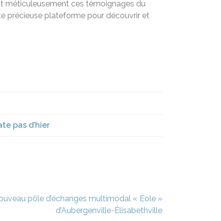
ivant méticuleusement ces témoignages du
tte précieuse plateforme pour découvrir et
te pas d’hier
 nouveau pôle d’échanges multimodal « Éole »
d’Aubergenville-Élisabethville