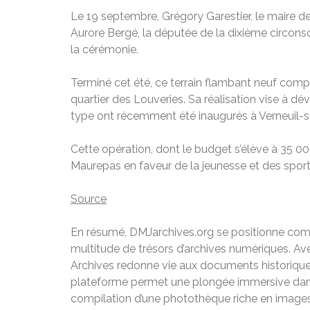
Le 19 septembre, Grégory Garestier, le maire de
Aurore Bergé, la députée de la dixième circons
la cérémonie.
Terminé cet été, ce terrain flambant neuf com
quartier des Louveries. Sa réalisation vise à d
type ont récemment été inaugurés à Verneuil-su
Cette opération, dont le budget s’élève à 35 00
Maurepas en faveur de la jeunesse et des sport
Source
En résumé, DMJarchives.org se positionne comme
multitude de trésors d’archives numériques. Av
Archives redonne vie aux documents historiques 
plateforme permet une plongée immersive dans l’
compilation d’une photothèque riche en images 