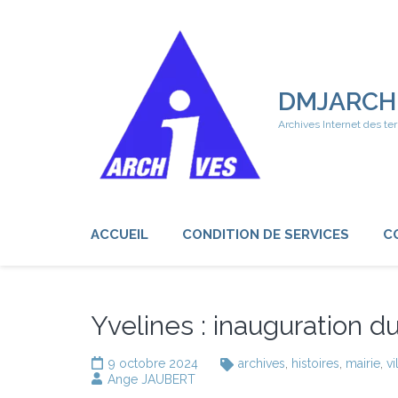
Aller
au
contenu
(Pressez
Entrée)
DMJARCH
Archives Internet des ter
ACCUEIL
CONDITION DE SERVICES
C
Yvelines : inauguration 
9 octobre 2024
archives
,
histoires
,
mairie
,
vi
Ange JAUBERT