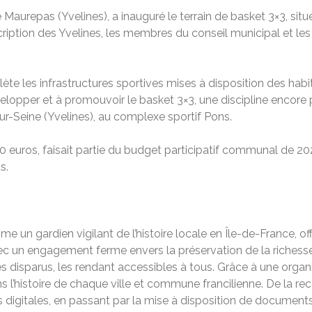
 Maurepas (Yvelines), a inauguré le terrain de basket 3×3, sit
cription des Yvelines, les membres du conseil municipal et le
plète les infrastructures sportives mises à disposition des 
évelopper et à promouvoir le basket 3×3, une discipline encore
r-Seine (Yvelines), au complexe sportif Pons.
0 euros, faisait partie du budget participatif communal de 202
s.
 un gardien vigilant de l’histoire locale en Île-de-France, o
ec un engagement ferme envers la préservation de la richesse 
disparus, les rendant accessibles à tous. Grâce à une organis
histoire de chaque ville et commune francilienne. De la recon
digitales, en passant par la mise à disposition de documents