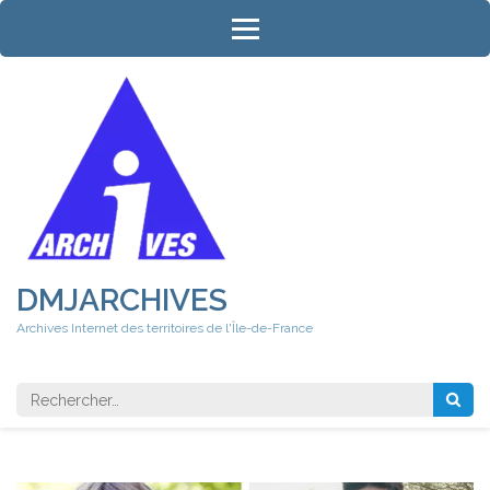
Aller
au
contenu
(Pressez
Entrée)
DMJARCHIVES
Archives Internet des territoires de l'Île-de-France
Rechercher 