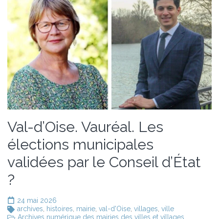
Val-d’Oise. Vauréal. Les
élections municipales
validées par le Conseil d’État
?
24 mai 2026
archives
,
histoires
,
mairie
,
val-d'Oise
,
villages
,
ville
Archives numérique des mairies des villes et villages
,