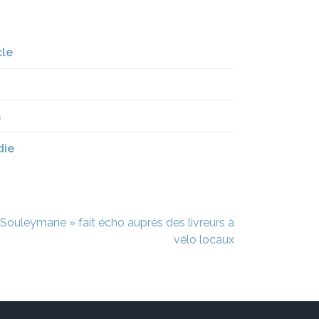
cle
s
die
 de Souleymane » fait écho auprès des livreurs à
vélo locaux