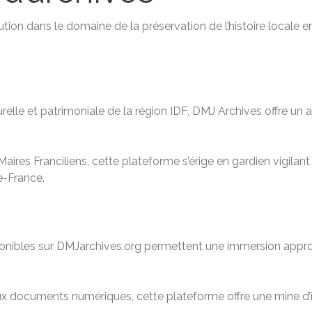
tion dans le domaine de la préservation de l’histoire locale e
relle et patrimoniale de la région IDF, DMJ Archives offre u
aires Franciliens, cette plateforme s’érige en gardien vigilan
de-France.
isponibles sur DMJarchives.org permettent une immersion approf
 aux documents numériques, cette plateforme offre une mine d’