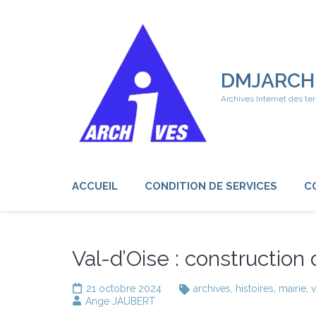
Aller
au
contenu
(Pressez
Entrée)
DMJARCH
Archives Internet des ter
ACCUEIL
CONDITION DE SERVICES
C
Val-d’Oise : construction
21 octobre 2024
archives
,
histoires
,
mairie
,
v
Ange JAUBERT