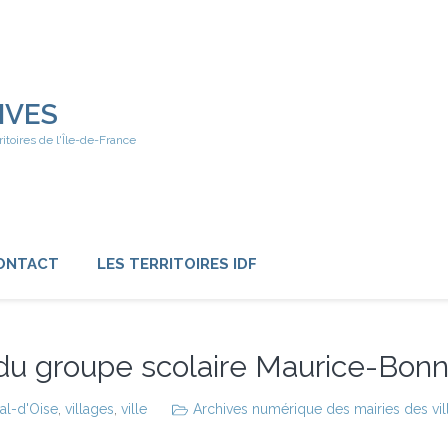
IVES
ritoires de l'Île-de-France
ONTACT
LES TERRITOIRES IDF
 du groupe scolaire Maurice-Bonna
al-d'Oise
,
villages
,
ville
Archives numérique des mairies des vill