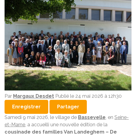
Par
Margaux Desdet
Publié le
24 mai 2026 à 12h30
Enregistrer
Partager
Samedi 9 mai 2026, le village de
Bassevelle
, en
Seine-
et-Marne
, a accueilli une nouvelle édition de la
cousinade des familles Van Landeghem – De