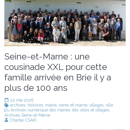
Seine-et-Marne : une
cousinade XXL pour cette
famille arrivée en Brie il y a
plus de 100 ans
24 mai 2026
archives
,
histoires
,
mairie
,
seine-et-marne
,
villages
,
ville
Archives numérique des mairies des villes et villages
,
Archives Seine-et-Marne
Chantal CSAKI