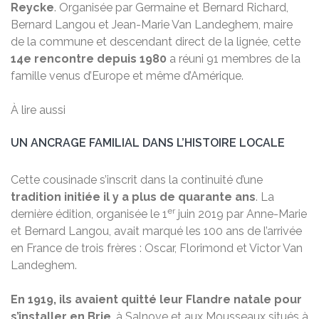
Reycke
. Organisée par Germaine et Bernard Richard,
Bernard Langou et Jean-Marie Van Landeghem, maire
de la commune et descendant direct de la lignée, cette
14e rencontre depuis 1980
a réuni 91 membres de la
famille venus d’Europe et même d’Amérique.
À lire aussi
UN ANCRAGE FAMILIAL DANS L’HISTOIRE LOCALE
Cette cousinade s’inscrit dans la continuité d’une
tradition initiée il y a plus de quarante ans
. La
er
dernière édition, organisée le 1
juin 2019 par Anne-Marie
et Bernard Langou, avait marqué les 100 ans de l’arrivée
en France de trois frères : Oscar, Florimond et Victor Van
Landeghem.
En 1919, ils avaient quitté leur Flandre natale pour
s’installer en Brie
, à Salnove et aux Mousseaux situés à