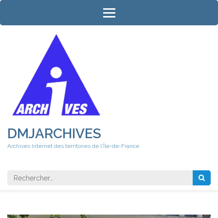
Aller
au
contenu
(Pressez
Entrée)
DMJARCHIVES
Archives Internet des territoires de l'Île-de-France
Rechercher 