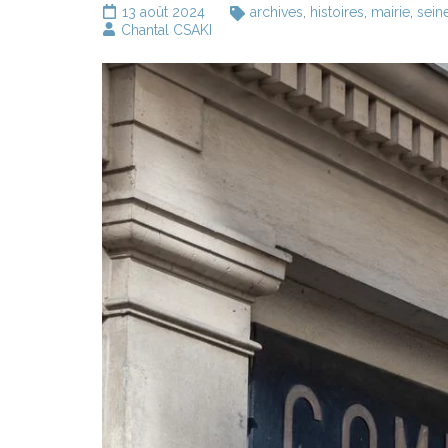
13 août 2024
archives
,
histoires
,
mairie
,
sein
Chantal CSAKI