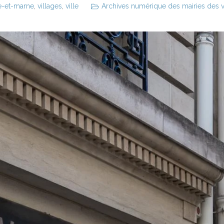
e-et-marne
,
villages
,
ville
Archives numérique des mairies des vil