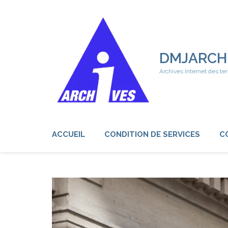
Aller
au
contenu
(Pressez
Entrée)
DMJARCH
Archives Internet des ter
ACCUEIL
CONDITION DE SERVICES
C