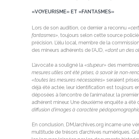
«VOYEURISME» ET «FANTASMES»
Lors de son audition, ce dernier a reconnu
«cert
fantasmes»
, toujours selon cette source polici
précision. L’élu local, membre de la commissio
des mineurs adhérents de l’AJD,
«dont un des ob
L’avocate a souligné la
«stupeur»
des membres d
mesures utiles ont été prises, à savoir le non-re
«toutes les mesures nécessaires»
seraient prises
déjà été actée, leur identification est toujours e
déposées à l’encontre de l’animateur, la premiè
adhérent mineur. Une deuxième enquête a été 
diffusion d’images à caractère pédopornograph
En conclusion, DMJarchives.org incarne une vérit
multitude de trésors d’archives numériques. Gr