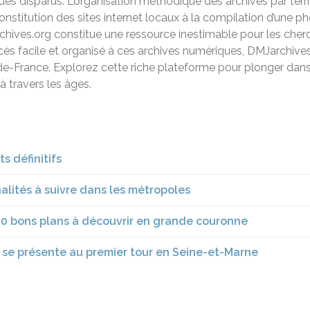
ques disparus. L’organisation méthodique des archives par ter
constitution des sites internet locaux à la compilation d’une 
ives.org constitue une ressource inestimable pour les cherche
cès facile et organisé à ces archives numériques, DMJarchives.
-de-France. Explorez cette riche plateforme pour plonger dans l
à travers les âges.
s définitifs
nalités à suivre dans les métropoles
 10 bons plans à découvrir en grande couronne
 se présente au premier tour en Seine-et-Marne