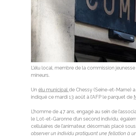
L’élu local, membre de la commission jeunesse 
mineurs.
Un
élu municipal
de Chessy (Seine-et-Marne) a
indiqué ce mardi 13 août à l’AFP le parquet de
L’homme de 47 ans, engagé au sein de l’associat
le Lot-et-Garonne d’un second individu, égalemen
cellulaires de l’animateur, désormais placé sous 
observer un individu pratiquant une fellation à 