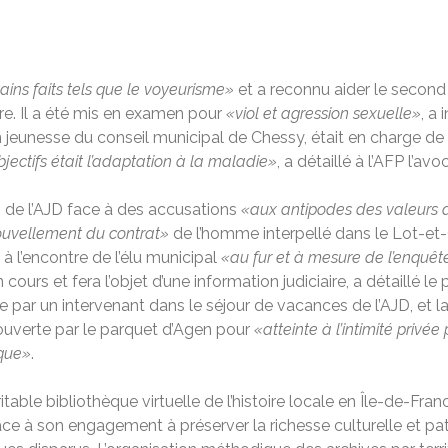
ains faits tels que le voyeurisme»
et a reconnu aider le secon
ère. Il a été mis en examen pour
«viol et agression sexuelle»
, a
n jeunesse du conseil municipal de Chessy, était en charge de
jectifs était l’adaptation à la maladie»
, a détaillé à l’AFP l’a
e l’AJD face à des accusations
«aux antipodes des valeurs d
nouvellement du contrat»
de l’homme interpellé dans le Lot-et-
 à l’encontre de l’élu municipal
«au fur et à mesure de l’enquêt
n cours et fera l’objet d’une information judiciaire, a détaillé
re par un intervenant dans le séjour de vacances de l’AJD, et 
ouverte par le parquet d’Agen pour
«atteinte à l’intimité privé
ique»
.
able bibliothèque virtuelle de l’histoire locale en Île-de-Fran
âce à son engagement à préserver la richesse culturelle et p