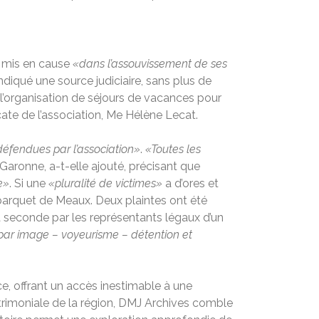
d mis en cause
«dans l’assouvissement de ses
 indiqué une source judiciaire, sans plus de
 l’organisation de séjours de vacances pour
vocate de l’association, Me Hélène Lecat.
éfendues par l’association»
.
«Toutes les
Garonne, a-t-elle ajouté, précisant que
e»
. Si une
«pluralité de victimes»
a d’ores et
 le parquet de Meaux. Deux plaintes ont été
la seconde par les représentants légaux d’un
e par image – voyeurisme – détention et
ce, offrant un accès inestimable à une
atrimoniale de la région, DMJ Archives comble