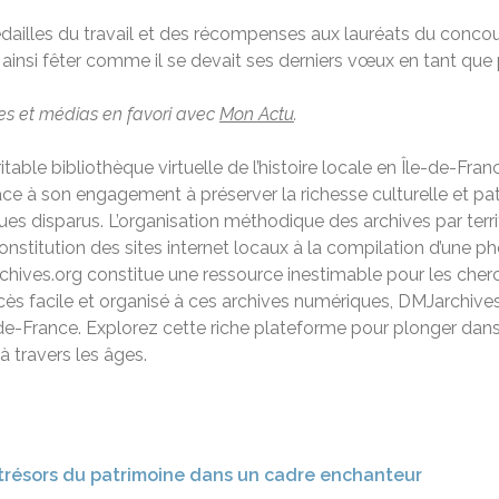
édailles du travail et des récompenses aux lauréats du concou
ainsi fêter comme il se devait ses derniers vœux en tant que 
les et médias en favori avec
Mon Actu
.
able bibliothèque virtuelle de l’histoire locale en Île-de-Fran
âce à son engagement à préserver la richesse culturelle et p
ques disparus. L’organisation méthodique des archives par ter
constitution des sites internet locaux à la compilation d’une 
ives.org constitue une ressource inestimable pour les cherche
cès facile et organisé à ces archives numériques, DMJarchives.
-de-France. Explorez cette riche plateforme pour plonger dans l
à travers les âges.
 trésors du patrimoine dans un cadre enchanteur