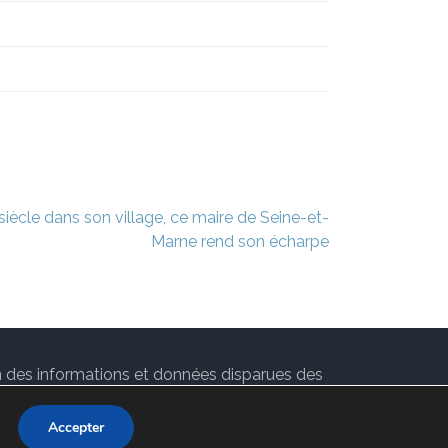
siècle dans son village, ce maire de Seine-et-
Marne rend son écharpe
ion des informations et données disparues des
 par
Rara Theme
. Propulsé par
WordPress
.
Accepter