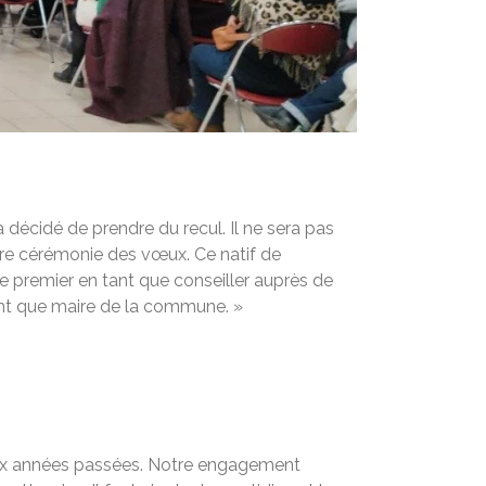
 a décidé de prendre du recul. Il ne sera pas
ière cérémonie des vœux. Ce natif de
e premier en tant que conseiller auprès de
tant que maire de la commune. »
 six années passées. Notre engagement