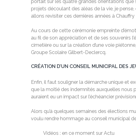
portait sur les quatre grandes orientations que s
projets découlant des aléas de la vie, je pense
allons revisiter ces dernières années à Chauffry »
Au cours de cette cérémonie empreinte d’émoti
au fil de son appréciation et de ses souvenirs l’
cimetière ou sur la création d’une voie piétonn
Groupe Scolaire Gilbert-Declercq.
CRÉATION D’UN CONSEIL MUNICIPAL DES J
Enfin, il faut souligner la démarche unique et e
que la moitié des indemnités auxquelles nous po
auraient eu un impact sur l’échéancier prévision
Alors qu’à quelques semaines des élections mun
voulu rendre hommage au conseil municipal des 
Vidéos : en ce moment sur Actu