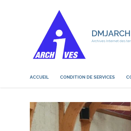
Aller
au
contenu
(Pressez
Entrée)
DMJARCH
Archives Internet des ter
ACCUEIL
CONDITION DE SERVICES
C