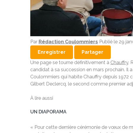
Par
Rédaction Coulommiers
Publié le
29 jan
Enregistrer
Partager
Une page se tourne définitivement à
Chauffry
.
candidat à sa succession en mars prochain. Il 
Coulommiers qui habite Chauffry depuis 1972 con
Gilbert Declercq, le second comme premier adjo
À lire aussi
UN DIAPORAMA
« Pour cette dernière cérémonie de vœux de mo