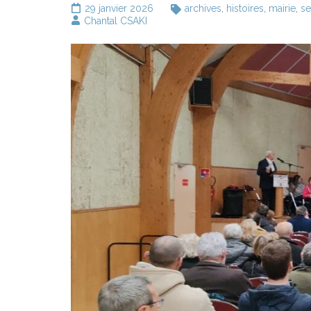
29 janvier 2026
archives
,
histoires
,
mairie
,
se
Chantal CSAKI