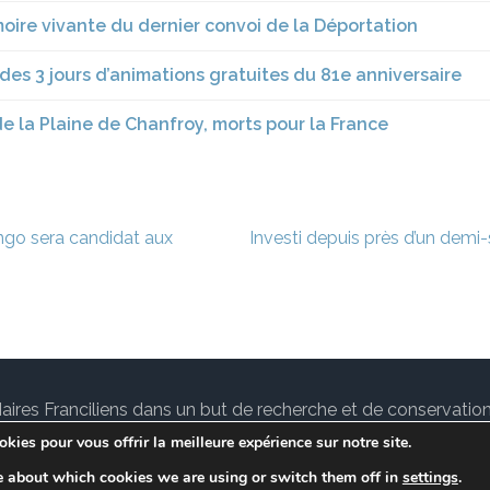
ire vivante du dernier convoi de la Déportation
des 3 jours d’animations gratuites du 81e anniversaire
 de la Plaine de Chanfroy, morts pour la France
ongo sera candidat aux
Investi depuis près d’un demi-
des Maires Franciliens dans un but de recherche et de conservat
tuallité sur le
notre Blog.
Lawyer Landing Page | Développé
kies pour vous offrir la meilleure expérience sur notre site.
Conditions de services
e about which cookies we are using or switch them off in
settings
.