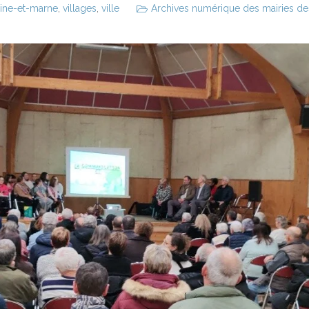
ine-et-marne
,
villages
,
ville
Archives numérique des mairies des 