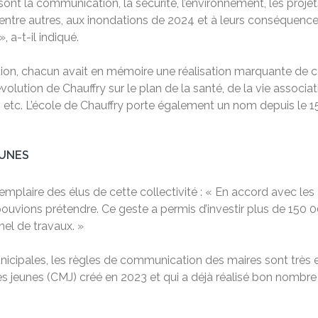
ont la communication, la sécurité, l’environnement, les projets 
, entre autres, aux inondations de 2024 et à leurs conséquenc
, a-t-il indiqué.
on, chacun avait en mémoire une réalisation marquante de c
évolution de Chauffry sur le plan de la santé, de la vie associa
e, etc. L’école de Chauffry porte également un nom depuis le 
EUNES
xemplaire des élus de cette collectivité : « En accord avec les
uvions prétendre. Ce geste a permis d’investir plus de 150 00
nel de travaux. »
icipales, les règles de communication des maires sont très 
jeunes (CMJ) créé en 2023 et qui a déjà réalisé bon nombre d’