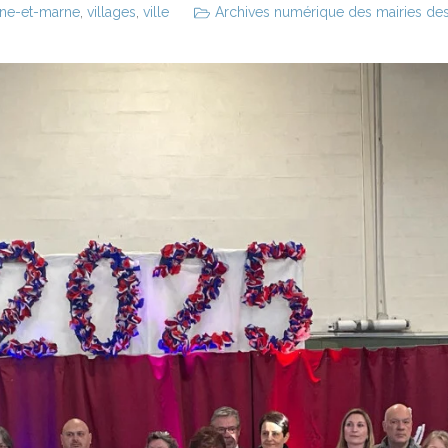
ine-et-marne
,
villages
,
ville
Archives numérique des mairies des v