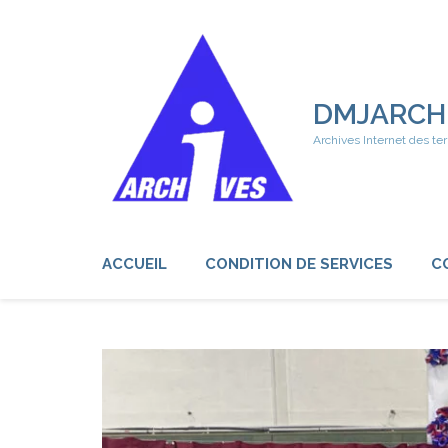
Aller
au
contenu
(Pressez
Entrée)
DMJARCH
Archives Internet des ter
ACCUEIL
CONDITION DE SERVICES
C