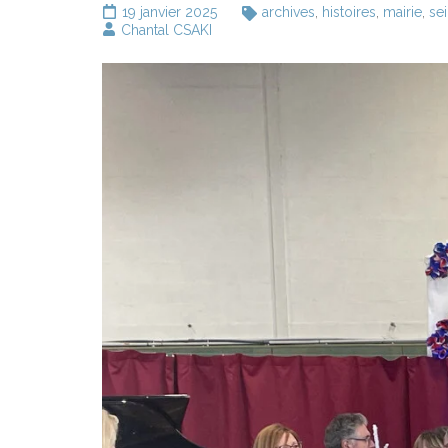
19 janvier 2025
archives
,
histoires
,
mairie
,
se
Chantal CSAKI