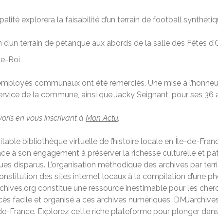
palité explorera la faisabilité d’un terrain de football synthé
d’un terrain de pétanque aux abords de la salle des Fêtes d’
le-Roi
 employés communaux ont été remerciés. Une mise à l’honneur
ervice de la commune, ainsi que Jacky Seignant, pour ses 3
voris en vous inscrivant à
Mon Actu
.
able bibliothèque virtuelle de l’histoire locale en Île-de-Fran
âce à son engagement à préserver la richesse culturelle et p
ques disparus. L’organisation méthodique des archives par ter
constitution des sites internet locaux à la compilation d’une 
ives.org constitue une ressource inestimable pour les cherche
cès facile et organisé à ces archives numériques, DMJarchives.
-de-France. Explorez cette riche plateforme pour plonger dans l