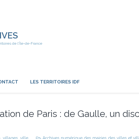
IVES
ritoires de l'Île-de-France
ONTACT
LES TERRITOIRES IDF
ation de Paris : de Gaulle, un dis
s
,
villages
,
ville
Archives numérique des mairies des villes et vil