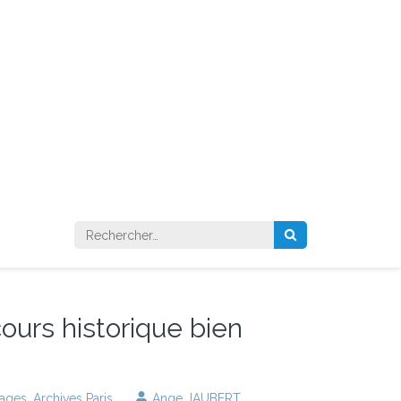
Rechercher :
cours historique bien
lages
,
Archives Paris
Ange JAUBERT