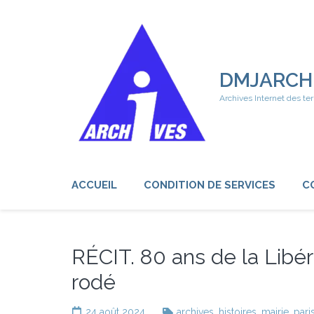
Aller
au
contenu
(Pressez
Entrée)
DMJARCH
Archives Internet des ter
ACCUEIL
CONDITION DE SERVICES
C
RÉCIT. 80 ans de la Libér
rodé
24 août 2024
archives
,
histoires
,
mairie
,
pari