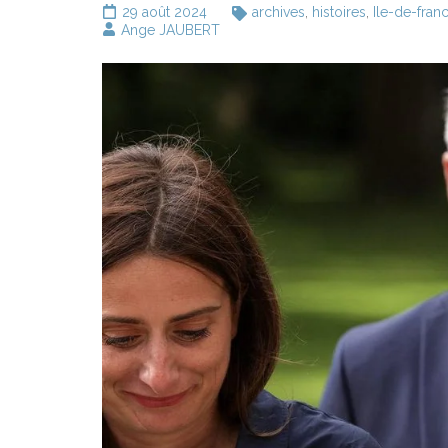
29 août 2024
archives
,
histoires
,
Ile-de-fran
Ange JAUBERT