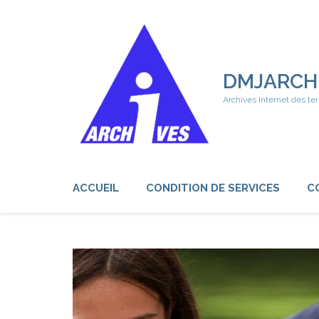
Aller
au
contenu
(Pressez
Entrée)
DMJARCH
Archives Internet des ter
ACCUEIL
CONDITION DE SERVICES
C