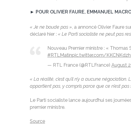
► POUR OLIVIER FAURE, EMMANUEL MACRO
« Je ne boude pas »
, a annoncé Olivier Faure s
déclaré hier :
« Le Parti socialiste ne peut pas re
Nouveau Premier ministre : « Thomas S
#RTLMatin
pic.twitter.com/KKCNKdzh
— RTL France (@RTLFrance)
August 2
« La réalité, c’est qu’il n’y a aucune négociation.
appartient pas, y compris parce que ce n’est pas 
Le Parti socialiste lance aujourd’hui ses journé
premier ministre.
Source