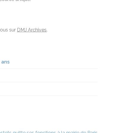
vous sur
DMJ Archives
.
 ans
stets quitte ses fonctions à la mairie de Paris