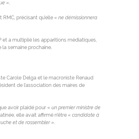
nue »
.
t RMC, précisant qu’elle
« ne démissionnera
et a multiplié les apparitions médiatiques,
e la semaine prochaine.
iste Carole Delga et le macroniste Renaud
ésident de l’association des maires de
ique avoir plaidé pour «
un premier ministre de
atinée, elle avait affirmé n’être
« candidate à
uche et de rassembler ».