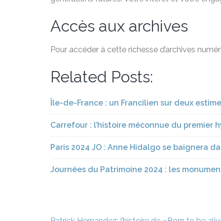
Accès aux archives
Pour accéder à cette richesse d’archives numéri
Related Posts:
Île-de-France : un Francilien sur deux esti
Carrefour : l’histoire méconnue du premier
Paris 2024 JO : Anne Hidalgo se baignera da
Journées du Patrimoine 2024 : les monuments
Navigation
Patrick Hernandez: l’histoire de «Born to be ali