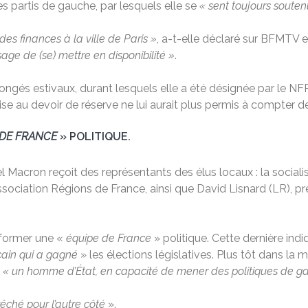
des partis de gauche, par lesquels elle se
« sent toujours soute
des finances à la ville de Paris »
, a-t-elle déclaré sur BFMTV e
sage de (se) mettre en disponibilité »
.
ngés estivaux, durant lesquels elle a été désignée par le NFP 
se au devoir de réserve ne lui aurait plus permis à compter d
 DE FRANCE
» POLITIQUE.
Macron reçoit des représentants des élus locaux : la social
association Régions de France, ainsi que David Lisnard (LR), pr
à former une «
équipe de France
» politique. Cette dernière ind
cain qui a gagné
» les élections législatives. Plus tôt dans la m
« un homme d’État, en capacité de mener des politiques de ga
êché pour l’autre côté
».