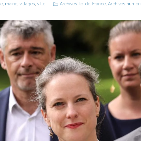
ce
,
mairie
,
villages
,
ville
Archives Ile-de-France
,
Archives numériq